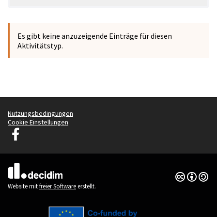
Es gibt keine anzuzeigende Einträge für diesen
Aktivitätstyp.
Nutzungsbedingungen
Cookie Einstellungen
Graz Gemeinsam Gestalten auf Facebook
(Externer Link)
Creative Co
(Externer Li
(Externer Link)
Website mit
freier Software
erstellt.