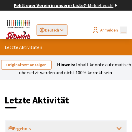
Fehlt euer Verein in unserer Liste?
-
Meldet euch!
Hau
Anmelden
Deutsch
Sprache wählen
Choose language
Elegir el idioma
Cho
Letzte Aktivitäten
Hinweis:
Inhalt könnte automatisch
Originaltext anzeigen
übersetzt werden und nicht 100% korrekt sein.
Letzte Aktivität
Ergebnis