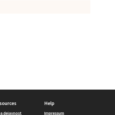
sources
Help
a dejavnost
Impressum