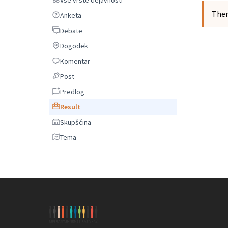
Ther
Anketa
Anketa
Debate
Debate
Dogodek
Dogodek
Komentar
Komentar
Post
Post
Predlog
Predlog
Result
Result
Skupščina
Skupščina
Tema
Tema