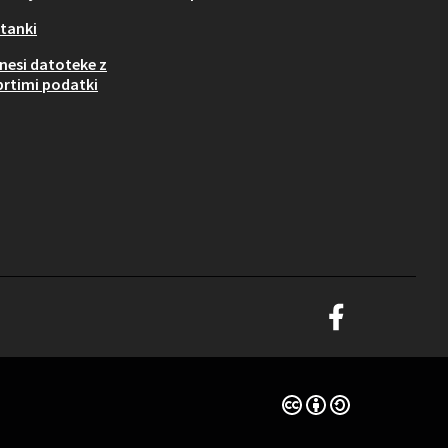
tanki
nesi datoteke z
rtimi podatki
Graz Gemeinsam Gest
(Zunanja povezava)
Dovoljenja „Creative c
(Zunanja povezava)