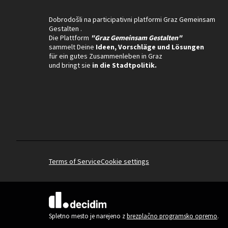
Dobrodošli na participativni platformi Graz Gemeinsam
Gestalten .
Die Plattform
"Graz Gemeinsam Gestalten"
sammelt Deine
Ideen, Vorschläge und Lösungen
für ein gutes Zusammenleben in Graz
und bringt sie
in die Stadtpolitik.
Terms of Service
Cookie settings
(Zunanja povezava)
Spletno mesto je narejeno z
brezplačno programsko opremo
.