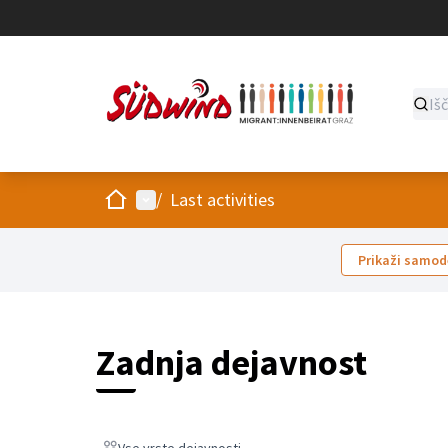
Domov
Main menu
/
Last activities
Prikaži samod
Zadnja dejavnost
Vse vrste dejavnosti
Vse vrste dejavnosti