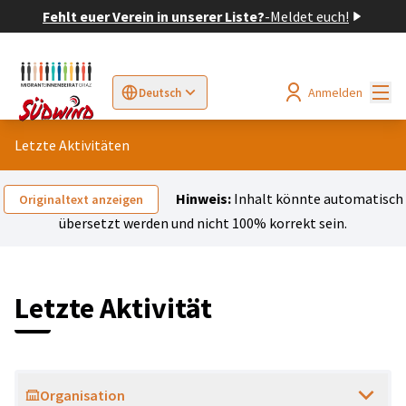
Fehlt euer Verein in unserer Liste?
-
Meldet euch!
Hau
Anmelden
Deutsch
Sprache wählen
Choose language
Elegir el idioma
Cho
Letzte Aktivitäten
Hinweis:
Inhalt könnte automatisch
Originaltext anzeigen
übersetzt werden und nicht 100% korrekt sein.
Letzte Aktivität
Organisation