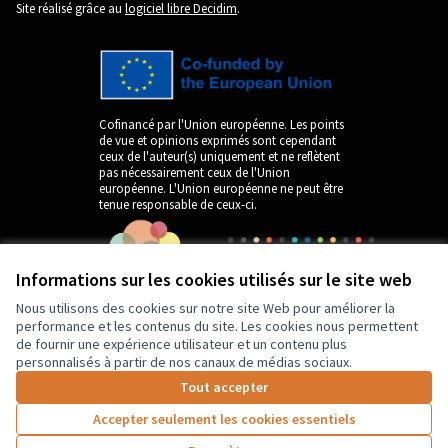
(Lien externe)
Site réalisé grâce au
logiciel libre Decidim
.
Cofinancé par l'Union européenne. Les points
de vue et opinions exprimés sont cependant
ceux de l'auteur(s) uniquement et ne reflètent
pas nécessairement ceux de l'Union
européenne. L'Union européenne ne peut être
tenue responsable de ceux-ci.
Informations sur les cookies utilisés sur le site web
Nous utilisons des cookies sur notre site Web pour améliorer la
performance et les contenus du site. Les cookies nous permettent
de fournir une expérience utilisateur et un contenu plus
personnalisés à partir de nos canaux de médias sociaux.
by
Tout accepter
Accepter seulement les cookies essentiels