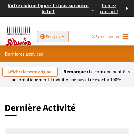
Votre club ne figure-t-il pas sur notre
Prenez
-
liste ?
contact !
Menu
Se connecter
Français
Sprache wählen
Choose language
Elegir el idioma
Cho
Dernières activités
Remarque :
Le contenu peut être
Afficher le texte original
automatiquement traduit et ne pas être exact à 100%.
Dernière Activité