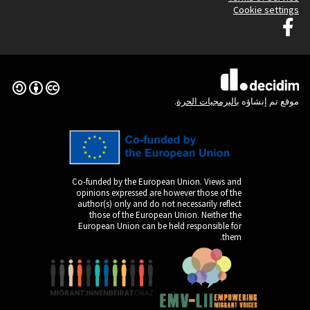
Graz G
(الرابط الخارجي)
Creative Commons License
Co-funded by the Europ
opinions expressed are
author(s) only and do n
those of the Europe
European Union can be 