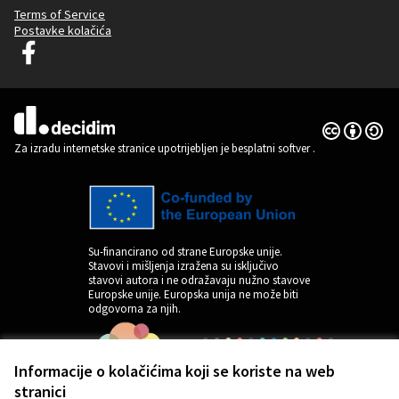
Terms of Service
Postavke kolačića
Graz Gemeinsam Gestalten na Facebooku
(Vanjska poveznica)
Licencija C
(Vanjska pov
(Vanjska poveznica)
Za izradu internetske stranice upotrijebljen je besplatni softver
.
Su-financirano od strane Europske unije.
Stavovi i mišljenja izražena su isključivo
stavovi autora i ne odražavaju nužno stavove
Europske unije. Europska unija ne može biti
odgovorna za njih.
Informacije o kolačićima koji se koriste na web
stranici