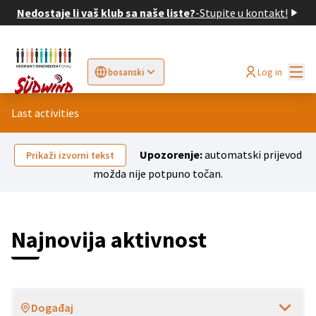
Nedostaje li vaš klub sa naše liste?
-
Stupite u kontakt!
Glav
Log in
bosanski
Sprache wählen
Choose language
Elegir el idioma
Cho
Last activities
Upozorenje:
automatski prijevod
Prikaži izvorni tekst
možda nije potpuno točan.
Najnovija aktivnost
Događaj