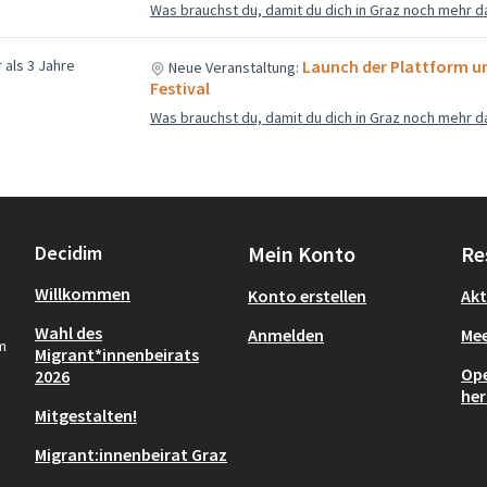
Was brauchst du, damit du dich in Graz noch mehr d
 als 3 Jahre
Launch der Plattform u
Neue Veranstaltung:
Festival
Was brauchst du, damit du dich in Graz noch mehr d
Decidim
Mein Konto
Re
Willkommen
Konto erstellen
Akt
Wahl des
Anmelden
Mee
m
Migrant*innenbeirats
Ope
2026
her
Mitgestalten!
Migrant:innenbeirat Graz