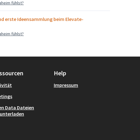
aheim fühlst?
nd erste Ideensammlung beim Elevate-
aheim fühlst?
ssourcen
Help
ivität
Impressum
tings
n Data Dateien
unterladen