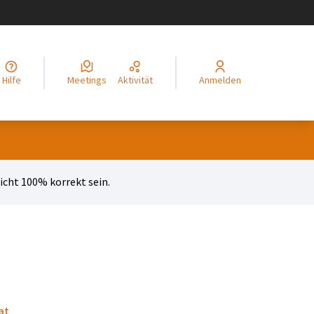
legir el idioma
Choisir la langue
Alege limba
Izberi jezik
Odaberite jezik
Odabe
Hilfe
Meetings
Aktivität
Anmelden
cht 100% korrekt sein.
at