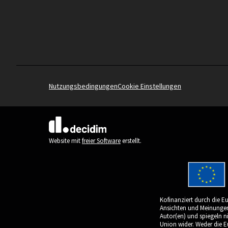
Nutzungsbedingungen
Cookie Einstellungen
(Externer Link)
Website mit
freier Software
erstellt.
Kofinanziert durch die E
Ansichten und Meinungen 
Autor(en) und spiegeln n
Union wider. Weder die 