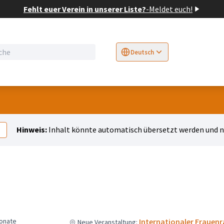
Fehlt euer Verein in unserer Liste?
-
Meldet euch!
Deutsch
Sprache wählen
Choose language
E
Hinweis:
Inhalt könnte automatisch übersetzt werden und ni
Monate
Internationaler Frauenr
Neue Veranstaltung: