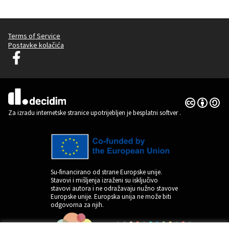
Terms of Service
Postavke kolačića
Graz Gemeinsam Gestalten na Facebooku
(Vanjska poveznica)
Licencija C
(Vanjska pov
(Vanjska poveznica)
Za izradu internetske stranice upotrijebljen je besplatni softver
.
Su-financirano od strane Europske unije.
Stavovi i mišljenja izraženi su isključivo
stavovi autora i ne odražavaju nužno stavove
Europske unije. Europska unija ne može biti
odgovorna za njih.