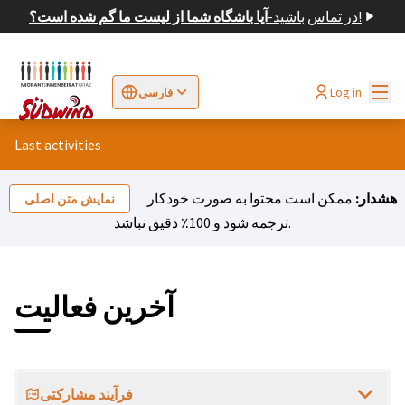
در تماس باشید!
-
آیا باشگاه شما از لیست ما گم شده است؟
اصلی
Log in
فارسی
Sprache wählen
Choose language
Elegir el idioma
Cho
Last activities
هشدار:
ممکن است محتوا به صورت خودکار
نمایش متن اصلی
ترجمه شود و 100٪ دقیق نباشد.
آخرین فعالیت
فرآیند مشارکتی