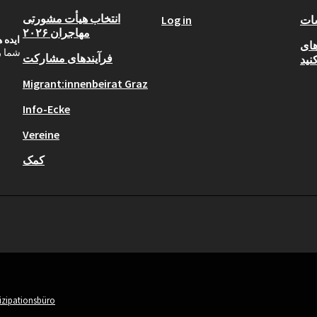
انتخاب هیأت مشورتی
ات
Log in
مهاجران ۲۰۲۶
ایده 
Open  را
شما ر
فرآیندهای مشارکت
کنید
Migrant:innenbeirat Graz
Info-Ecke
Vereine
کمک
tizipationsbüro