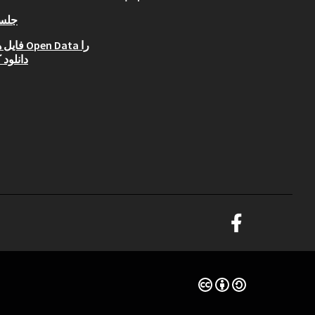
جلس
فایل های Data
دانلود 
(لینک خارجی)
(لینک خارجی)
مجوز Creative Commons