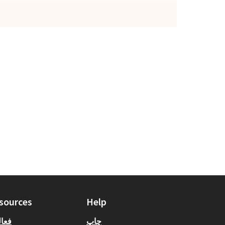
sources
Help
چاپ
فعا