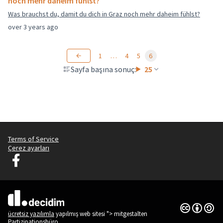
noch mehr daheim fühlst?
Was brauchst du, damit du dich in Graz noch mehr daheim fühlst?
over 3 years ago
1
…
4
5
6
Sayfa başına sonuç:
25
Terms of Service
Çerez ayarları
Graz Gemeinsam Gestalten Facebook'ta
(Dış bağlantı)
Creative Co
(Dış bağlantı
(Dış bağlantı)
ücretsiz yazılımla
yapılmış web sitesi "> mitgestalten
Partizipationsbüro