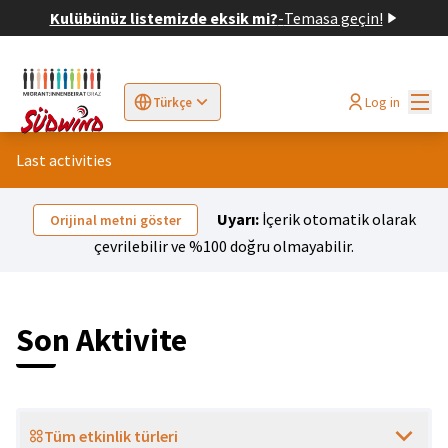
Kulübünüz listemizde eksik mi?
-
Temasa geçin!
Ana
Log in
Türkçe
Sprache wählen
Choose language
Elegir el idioma
Cho
Last activities
Uyarı:
İçerik otomatik olarak
Orijinal metni göster
çevrilebilir ve %100 doğru olmayabilir.
Son Aktivite
Tüm etkinlik türleri