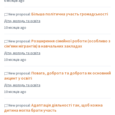
6 місяців ago
Більша політична участь громадськості
New proposal:
Діти, молодь та освіта
10 місяців ago
Розширення сімейної роботи (особливо з
New proposal:
сім'ями мігрантів) в навчальних закладах
Діти, молодь та освіта
10 місяців ago
Повага, доброта та доброта як основний
New proposal:
акцент у освіті
Діти, молодь та освіта
10 місяців ago
Адаптація діяльності так, щоб кожна
New proposal:
дитина могла брати участь