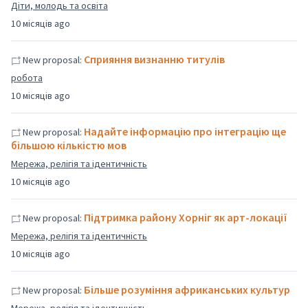
Діти, молодь та освіта
10 місяців ago
Сприяння визнанню титулів
New proposal:
робота
10 місяців ago
Надайте інформацію про інтеграцію ще
New proposal:
більшою кількістю мов
Мережа, релігія та ідентичність
10 місяців ago
Підтримка району Хорніг як арт-локації
New proposal:
Мережа, релігія та ідентичність
10 місяців ago
Більше розуміння африканських культур
New proposal: