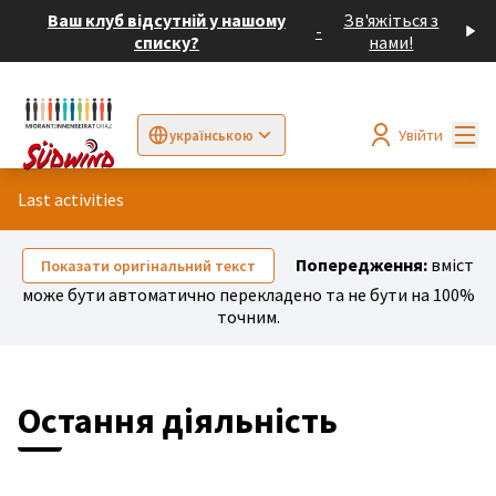
Ваш клуб відсутній у нашому
Зв'яжіться з
-
списку?
нами!
Гол
Увійти
українською
Sprache wählen
Choose language
Elegir el idioma
Cho
Last activities
Попередження:
вміст
Показати оригінальний текст
може бути автоматично перекладено та не бути на 100%
точним.
Остання діяльність