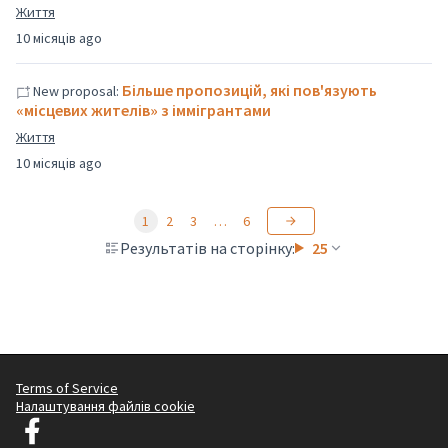
Життя
10 місяців ago
Більше пропозицій, які пов'язують
New proposal:
«місцевих жителів» з іммігрантами
Життя
10 місяців ago
1
2
3
…
6
Результатів на сторінку:
25
Terms of Service
Налаштування файлів cookie
Graz Gemeinsam Gestalten у Facebook