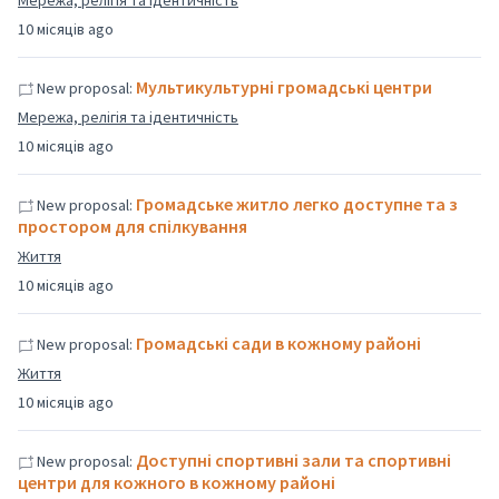
Мережа, релігія та ідентичність
10 місяців ago
Мультикультурні громадські центри
New proposal:
Мережа, релігія та ідентичність
10 місяців ago
Громадське житло легко доступне та з
New proposal:
простором для спілкування
Життя
10 місяців ago
Громадські сади в кожному районі
New proposal:
Життя
10 місяців ago
Доступні спортивні зали та спортивні
New proposal:
центри для кожного в кожному районі