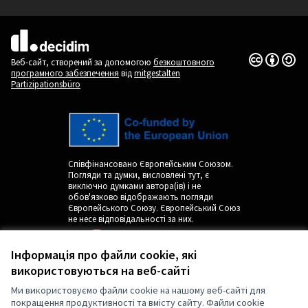
(Зовнішнє посилання)
(Зовнішнє посилання)
Ліцензія Cr
(Зовнішнє п
Веб-сайт, створений за допомогою
безкоштовного
програмного забезпечення
від
mitgestalten
Partizipationsbüro
Співфінансовано Європейським Союзом.
Погляди та думки, висловлені тут, є
виключно думками автора(ів) і не
обов'язково відображають погляди
Європейського Союзу. Європейський Союз
не несе відповідальності за них.
Інформація про файли cookie, які
використовуються на веб-сайті
Ми використовуємо файли cookie на нашому веб-сайті для
покращення продуктивності та вмісту сайту. Файли cookie