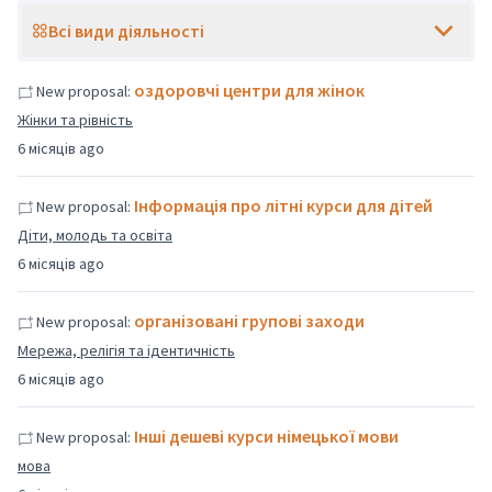
Всі види діяльності
оздоровчі центри для жінок
New proposal:
Жінки та рівність
6 місяців ago
Інформація про літні курси для дітей
New proposal:
Діти, молодь та освіта
6 місяців ago
організовані групові заходи
New proposal:
Мережа, релігія та ідентичність
6 місяців ago
Інші дешеві курси німецької мови
New proposal:
мова