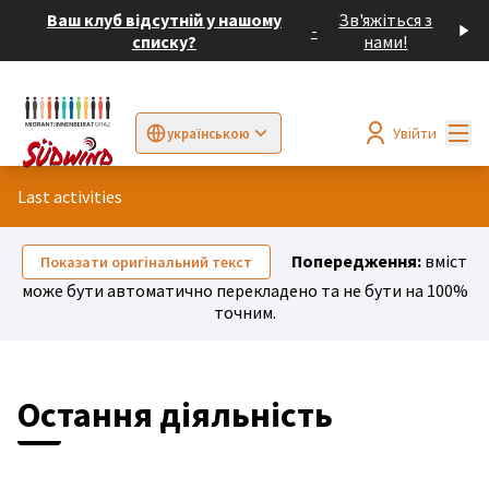
Ваш клуб відсутній у нашому
Зв'яжіться з
-
списку?
нами!
Гол
Увійти
українською
Sprache wählen
Choose language
Elegir el idioma
Cho
Last activities
Попередження:
вміст
Показати оригінальний текст
може бути автоматично перекладено та не бути на 100%
точним.
Остання діяльність