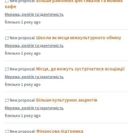
Більше районних фестивалів та мовних
New proposal:
кафе
Мережа, релігія та ідентичність
близько 1 року ago
Школи як місця міжкультурного обміну
New proposal:
Мережа, релігія та ідентичність
близько 1 року ago
Місця, де можуть зустрічатися асоціації
New proposal:
Мережа, релігія та ідентичність
близько 1 року ago
Більше культурних акцентів
New proposal:
Мережа, релігія та ідентичність
близько 1 року ago
Фінансова підтримка
New proposal: