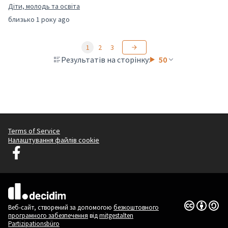
Діти, молодь та освіта
близько 1 року ago
1
2
3
Результатів на сторінку:
50
Terms of Service
Налаштування файлів cookie
Graz Gemeinsam Gestalten у Facebook
(Зовнішнє посилання)
(Зовнішнє посилання)
Ліцензія Cr
(Зовнішнє п
Веб-сайт, створений за допомогою
безкоштовного
програмного забезпечення
від
mitgestalten
Partizipationsbüro