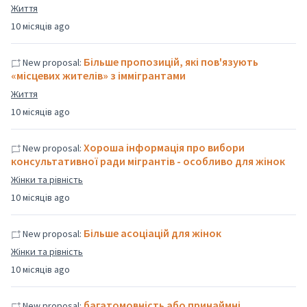
Життя
10 місяців ago
Більше пропозицій, які пов'язують
New proposal:
«місцевих жителів» з іммігрантами
Життя
10 місяців ago
Хороша інформація про вибори
New proposal:
консультативної ради мігрантів - особливо для жінок
Жінки та рівність
10 місяців ago
Більше асоціацій для жінок
New proposal:
Жінки та рівність
10 місяців ago
багатомовність або принаймні
New proposal: