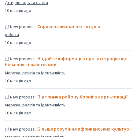
Діти, молодь та освіта
10 місяців ago
Сприяння визнанню титулів
New proposal:
робота
10 місяців ago
Надайте інформацію про інтеграцію ще
New proposal:
більшою кількістю мов
Мережа, релігія та ідентичність
10 місяців ago
Підтримка району Хорніг як арт-локації
New proposal:
Мережа, релігія та ідентичність
10 місяців ago
Більше розуміння африканських культур
New proposal: