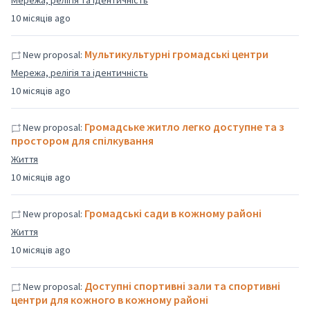
Мережа, релігія та ідентичність
10 місяців ago
Мультикультурні громадські центри
New proposal:
Мережа, релігія та ідентичність
10 місяців ago
Громадське житло легко доступне та з
New proposal:
простором для спілкування
Життя
10 місяців ago
Громадські сади в кожному районі
New proposal:
Життя
10 місяців ago
Доступні спортивні зали та спортивні
New proposal:
центри для кожного в кожному районі