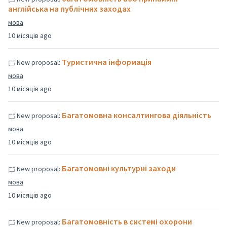
англійська на публічних заходах
мова
10 місяців ago
Туристична інформація
New proposal:
мова
10 місяців ago
Багатомовна консалтингова діяльність
New proposal:
мова
10 місяців ago
Багатомовні культурні заходи
New proposal:
мова
10 місяців ago
Багатомовність в системі охорони
New proposal: