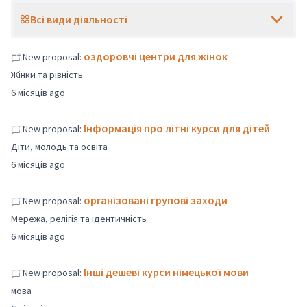
Всі види діяльності
оздоровчі центри для жінок
New proposal:
Жінки та рівність
6 місяців ago
Інформація про літні курси для дітей
New proposal:
Діти, молодь та освіта
6 місяців ago
організовані групові заходи
New proposal:
Мережа, релігія та ідентичність
6 місяців ago
Інші дешеві курси німецької мови
New proposal:
мова