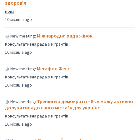
здоров'я
мова
10 місяців ago
Міжнародна рада жінок
New meeting:
Консультативна рада з мігрантів
10 місяців ago
Мегафон Фест
New meeting:
Консультативна рада з мігрантів
10 місяців ago
Тренінги з демократії «Як я можу активно
New meeting:
долучитися до свого міста?» для українс…
Консультативна рада з мігрантів
10 місяців ago