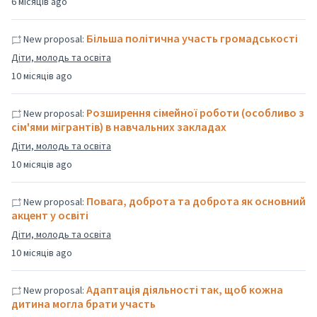
6 місяців ago
Більша політична участь громадськості
New proposal:
Діти, молодь та освіта
10 місяців ago
Розширення сімейної роботи (особливо з
New proposal:
сім'ями мігрантів) в навчальних закладах
Діти, молодь та освіта
10 місяців ago
Повага, доброта та доброта як основний
New proposal:
акцент у освіті
Діти, молодь та освіта
10 місяців ago
Адаптація діяльності так, щоб кожна
New proposal:
дитина могла брати участь