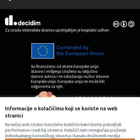
(Vanjska poveznica)
Licencija C
(Vanjska pov
(Vanjska poveznica)
Za izradu internetske stranice upotrijebljen je besplatni softver
.
Su-financirano od strane Europske unije.
Stavovi i mišljenja izražena su isključivo
stavovi autora i ne odražavaju nužno stavove
Europske unije. Europska unija ne može biti
odgovorna za njih.
Informacije o kolačićima koji se koriste na web
stranici
Na našoj web stranici koristimo kolačiće kako bismo poboljšali
performanse i sadržaj stranice. Kolačići nam omogućuju pružanje
individualnijeg korisničkog iskustva i kanala društvenih medija.