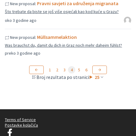
Pravni savjeti za udruženja migranata
New proposal:
Što trebate da biste se još više osjećali kao kod kuće u Grazu?
oko 3 godine ago
Müllsammelaktion
New proposal:
Was brauchst du, damit du dich in Graz noch mehr daheim fühlst?
preko 3 godine ago
1
2
3
4
5
6
Broj rezultata po stranici:
25
Terms of Service
Postavke kolačića
Graz Gemeinsam Gestalten na Facebooku