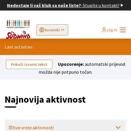
Nedostaje li vaš klub sa naše liste?
-
Stupite u kontakt!
Glav
Log in
bosanski
Sprache wählen
Choose language
Elegir el idioma
Cho
Last activities
Upozorenje:
automatski prijevod
Prikaži izvorni tekst
možda nije potpuno točan.
Najnovija aktivnost
Sve vrste aktivnosti