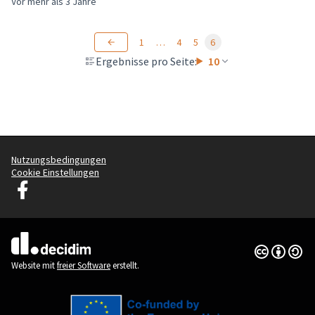
Vor mehr als 3 Jahre
1
…
4
5
6
Ergebnisse pro Seite:
10
Nutzungsbedingungen
Cookie Einstellungen
Graz Gemeinsam Gestalten auf Facebook
(Externer Link)
Creative Co
(Externer Li
(Externer Link)
Website mit
freier Software
erstellt.