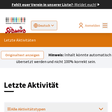
Fehlt euer Verein in unserer Liste?
-
Meldet euch!
Hau
Anmelden
Deutsch
Sprache wählen
Choose language
Elegir el idioma
Cho
Letzte Aktivitäten
Hinweis:
Inhalt könnte automatisch
Originaltext anzeigen
übersetzt werden und nicht 100% korrekt sein.
Letzte Aktivität
Alle Aktivitätstypen