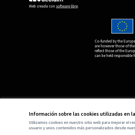
(Enlace externo)
Web creada con
software libre
.
Co-funded by the Europe
are however those of the
reflect those of the Eur
can be held responsible 
Información sobre las cookies utilizadas en 
Utilizamos cookies en nuestro sitio web para mejorar el r
usuario y unos contenidos más personalizados desde nues