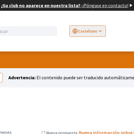
¿Su club no aparece en nuestra lista?
-
¡Póngase en contacto!
Castellano
Sprache wählen
Choose language
E
Advertencia:
El contenido puede ser traducido automáticamen
 meses
Buena información sobre l
Nueva propuesta: