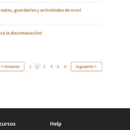
cuelas, guarderías y actividades de ocio!
tra la discriminación!
Anterior
1
2
3
4
5
6
Siguiente
cursos
Help