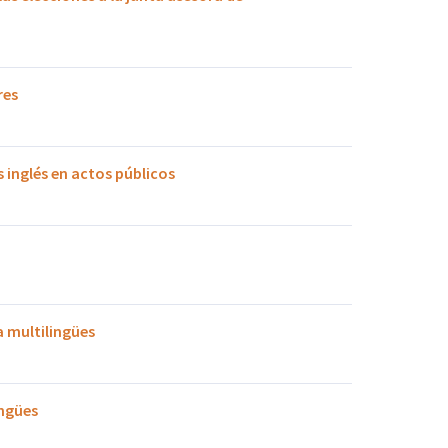
res
 inglés en actos públicos
a multilingües
ingües