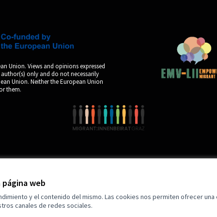
an Union. Views and opinions expressed
 author(s) only and do not necessarily
opean Union. Neither the European Union
for them.
by
la página web
endimiento y el contenido del mismo. Las cookies nos permiten ofrecer una
tros canales de redes sociales.