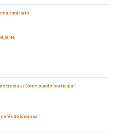
tema sanitario
Mujeres
mocracia «¿Cómo puedo participar
y cafés de idiomas