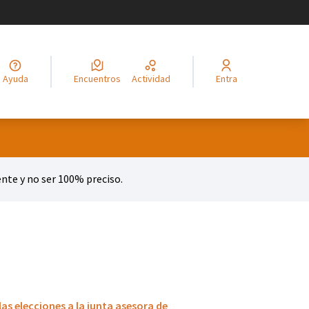
legir el idioma
Choisir la langue
Alege limba
Izberi jezik
Odaberite jezik
Odabe
Ayuda
Encuentros
Actividad
Entra
te y no ser 100% preciso.
as elecciones a la junta asesora de