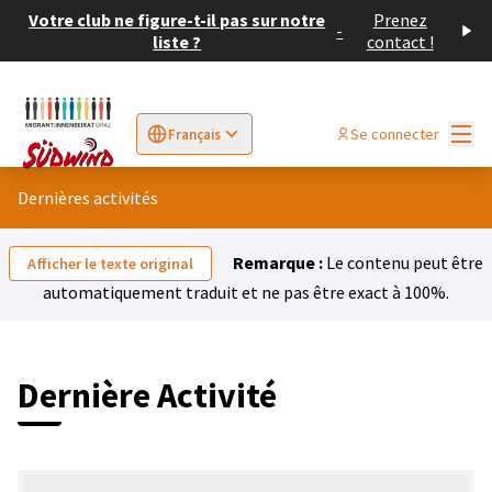
Votre club ne figure-t-il pas sur notre
Prenez
-
liste ?
contact !
Menu
Se connecter
Français
Sprache wählen
Choose language
Elegir el idioma
Cho
Dernières activités
Remarque :
Le contenu peut être
Afficher le texte original
automatiquement traduit et ne pas être exact à 100%.
Dernière Activité