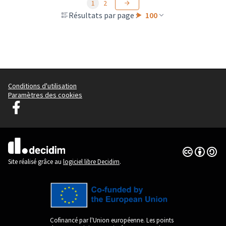
1
2
Résultats par page :
100
Conditions d'utilisation
Paramètres des cookies
Graz Gemeinsam Gestalten sur Facebook
(Lien externe)
Licence Cre
(Lien extern
(Lien externe)
Site réalisé grâce au
logiciel libre Decidim
.
Cofinancé par l'Union européenne. Les points