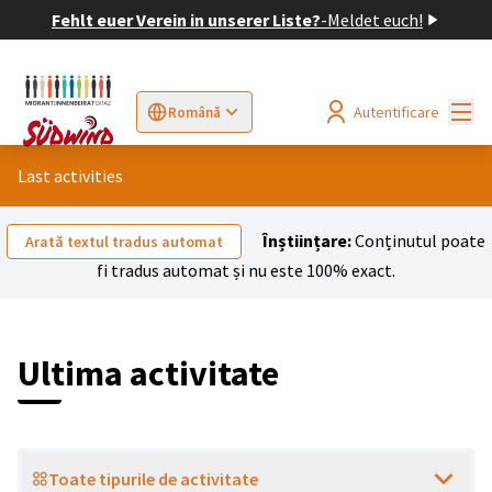
Fehlt euer Verein in unserer Liste?
-
Meldet euch!
Meni
Autentificare
Română
Sprache wählen
Choose language
Elegir el idioma
Cho
Last activities
Înștiințare:
Conținutul poate
Arată textul tradus automat
fi tradus automat și nu este 100% exact.
Ultima activitate
Toate tipurile de activitate