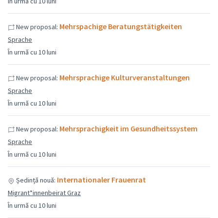
În urmă cu 10 luni
Mehrspachige Beratungstätigkeiten
New proposal:
Sprache
În urmă cu 10 luni
Mehrsprachige Kulturveranstaltungen
New proposal:
Sprache
În urmă cu 10 luni
Mehrsprachigkeit im Gesundheitssystem
New proposal:
Sprache
În urmă cu 10 luni
Internationaler Frauenrat
Ședință nouă:
Migrant*innenbeirat Graz
În urmă cu 10 luni