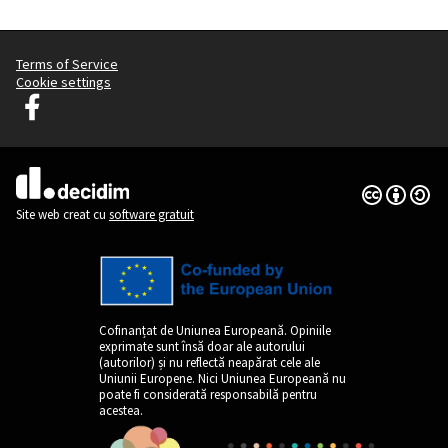
Terms of Service
Cookie settings
Graz Gemeinsam Gestalten pe Facebook
(Link extern)
Licență Cre
(Link extern)
(Link extern)
Site web creat cu
software gratuit
Cofinanțat de Uniunea Europeană. Opiniile
exprimate sunt însă doar ale autorului
(autorilor) și nu reflectă neapărat cele ale
Uniunii Europene. Nici Uniunea Europeană nu
poate fi considerată responsabilă pentru
acestea.