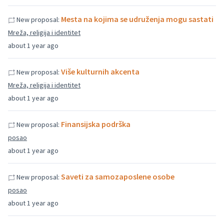
Mesta na kojima se udruženja mogu sastati
New proposal:
Mreža, religija i identitet
about 1 year ago
Više kulturnih akcenta
New proposal:
Mreža, religija i identitet
about 1 year ago
Finansijska podrška
New proposal:
posao
about 1 year ago
Saveti za samozaposlene osobe
New proposal:
posao
about 1 year ago