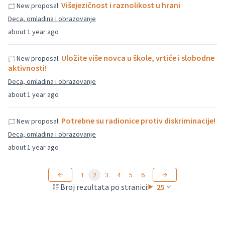
Višejezičnost i raznolikost u hrani
New proposal:
Deca, omladina i obrazovanje
about 1 year ago
Uložite više novca u škole, vrtiće i slobodne
New proposal:
aktivnosti!
Deca, omladina i obrazovanje
about 1 year ago
Potrebne su radionice protiv diskriminacije!
New proposal:
Deca, omladina i obrazovanje
about 1 year ago
1
2
3
4
5
6
Broj rezultata po stranici:
25