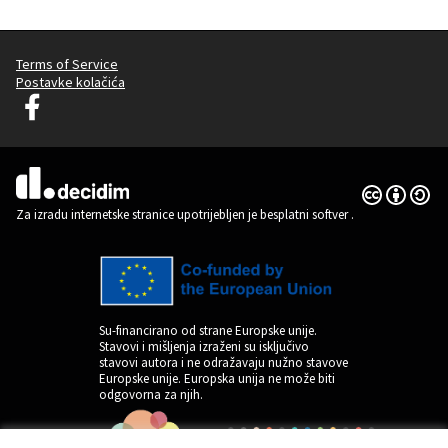
Terms of Service
Postavke kolačića
Graz Gemeinsam Gestalten na Facebooku
(Vanjska poveznica)
Licencija C
(Vanjska pov
(Vanjska poveznica)
Za izradu internetske stranice upotrijebljen je besplatni softver
.
Su-financirano od strane Europske unije.
Stavovi i mišljenja izraženi su isključivo
stavovi autora i ne odražavaju nužno stavove
Europske unije. Europska unija ne može biti
odgovorna za njih.