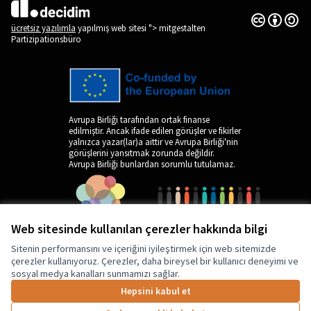
Creative Co
(Dış bağlantı
(Dış bağlantı)
ücretsiz yazılımla
yapılmış web sitesi "> mitgestalten
Partizipationsbüro
Avrupa Birliği tarafından ortak finanse
edilmiştir. Ancak ifade edilen görüşler ve fikirler
yalnızca yazar(lar)a aittir ve Avrupa Birliği'nin
görüşlerini yansıtmak zorunda değildir.
Avrupa Birliği bunlardan sorumlu tutulamaz.
Web sitesinde kullanılan çerezler hakkında bilgi
Sitenin performansını ve içeriğini iyileştirmek için web sitemizde
çerezler kullanıyoruz. Çerezler, daha bireysel bir kullanıcı deneyimi ve
sosyal medya kanalları sunmamızı sağlar.
by
Hepsini kabul et