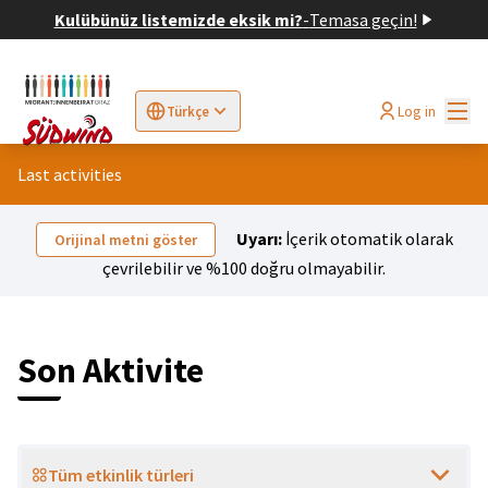
Kulübünüz listemizde eksik mi?
-
Temasa geçin!
Ana
Log in
Türkçe
Sprache wählen
Choose language
Elegir el idioma
Cho
Last activities
Uyarı:
İçerik otomatik olarak
Orijinal metni göster
çevrilebilir ve %100 doğru olmayabilir.
Son Aktivite
Tüm etkinlik türleri