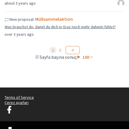
about 3 years ago
Müllsammelaktion
New proposal:
Was brauchst du, damit du dich in Graz noch mehr daheim fühlst?
over 3 years ago
1
2
Sayfa başına sonuç:
100
Terms of Service
Çerez ayarları
Graz Gemeinsam Gestalten Facebook'ta
(Dış bağlantı)