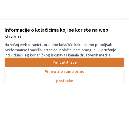
Informacije o kolačićima koji se koriste na web
stranici
Na našoj web stranici koristimo kolačiće kako bismo poboljšali
Terms of Service
performanse i sadržaj stranice. Kolačići nam omogućuju pružanje
Postavke kolačića
individualnijeg korisničkog iskustva i kanala društvenih medija.
Graz Gemeinsam Gestalten na Facebooku
Prihvatiti sve
(Vanjska poveznica)
Prihvatite samo bitno
postavke
Licencija C
(Vanjska pov
(Vanjska poveznica)
Za izradu internetske stranice upotrijebljen je besplatni softver
.
Su-financirano od strane Europske unije.
Stavovi i mišljenja izraženi su isključivo