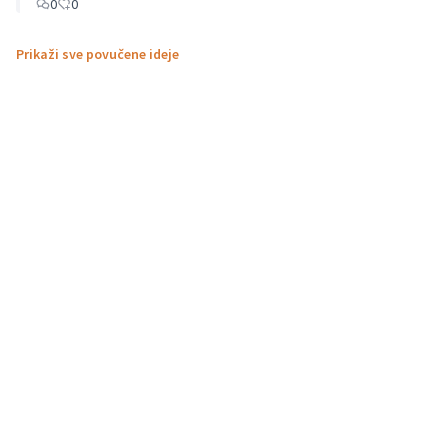
0
0
Prikaži sve povučene ideje