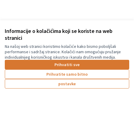
Informacije o kolačićima koji se koriste na web
stranici
Na našoj web stranici koristimo kolačiće kako bismo poboljšali
Terms of Service
performanse i sadržaj stranice. Kolačići nam omogućuju pružanje
Postavke kolačića
individualnijeg korisničkog iskustva i kanala društvenih medija.
Graz Gemeinsam Gestalten na Facebooku
Prihvatiti sve
(Vanjska poveznica)
Prihvatite samo bitno
postavke
Licencija C
(Vanjska pov
(Vanjska poveznica)
Za izradu internetske stranice upotrijebljen je besplatni softver
.
Su-financirano od strane Europske unije.
Stavovi i mišljenja izraženi su isključivo