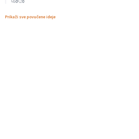
0
0
Prikaži sve povučene ideje