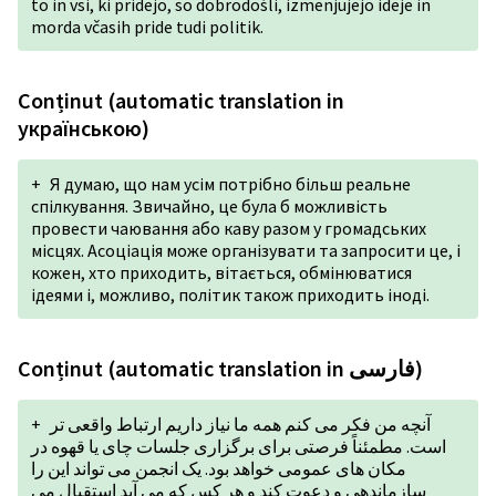
to in vsi, ki pridejo, so dobrodošli, izmenjujejo ideje in
morda včasih pride tudi politik.
Conținut (automatic translation in
українською)
+
Я думаю, що нам усім потрібно більш реальне
спілкування. Звичайно, це була б можливість
провести чаювання або каву разом у громадських
місцях. Асоціація може організувати та запросити це, і
кожен, хто приходить, вітається, обмінюватися
ідеями і, можливо, політик також приходить іноді.
Conținut (automatic translation in فارسی)
+
آنچه من فکر می کنم همه ما نیاز داریم ارتباط واقعی تر
است. مطمئناً فرصتی برای برگزاری جلسات چای یا قهوه در
مکان های عمومی خواهد بود. یک انجمن می تواند این را
سازماندهی و دعوت کند و هر کس که می آید استقبال می