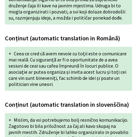
druženje čaja ili kave na javnim mjestima. Udruga bi to
mogla organizirati i pozvati, a svi koji dolaze dobrodošli
su, razmjenjuju ideje, a možda i političar ponekad dođe.
Conținut (automatic translation in Română)
+
Ceea ce cred că avem nevoie cu toții este o comunicare
mai reală. Cu siguranță ar fi o oportunitate de a avea
sesiuni de ceai sau cafea împreună în locuri publice. O
asociație ar putea organiza și invita acest lucru și toți cei
care vin sunt bineveniți, fac schimb de idei și poate un
politician vine uneori.
Conținut (automatic translation in slovenščina)
+
Mislim, da vsi potrebujemo bolj resnično komunikacijo.
Zagotovo bi bila priložnost za čaj ali kavo skupaj na
javnih mestih. Združenje bi lahko organiziralo in povabilo