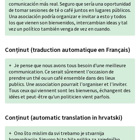
comunicación más real. Seguro que sería una oportunidad
de tomar sesiones de té o café juntos en lugares públicos.
Una asociación podría organizar e invitar a esto y todos
los que vienen son bienvenidos, intercambian ideas y tal
vez un político también venga de vez en cuando.
Conținut (traduction automatique en Français)
+
Je pense que nous avons tous besoin d'une meilleure
communication. Ce serait sûrement l'occasion de
prendre un thé ou un café ensemble dans des lieux
publics. Une association pourrait l'organiser et l'inviter.
Tous ceux qui viennent sont les bienvenus, échangent des
idées et peut-être qu'un politicien vient parfois.
Conținut (automatic translation in hrvatski)
+
Ono što mislim da svi trebamo je stvarnija
komunikacija. Sigurno bi to bila prilika za zajedničko