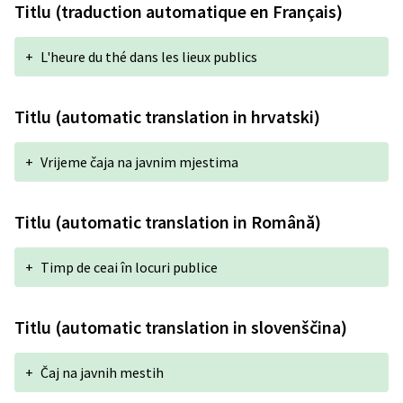
Titlu (traduction automatique en Français)
+
L'heure du thé dans les lieux publics
Titlu (automatic translation in hrvatski)
+
Vrijeme čaja na javnim mjestima
Titlu (automatic translation in Română)
+
Timp de ceai în locuri publice
Titlu (automatic translation in slovenščina)
+
Čaj na javnih mestih