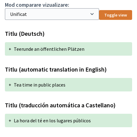
Mod comparare vizualizare:
Toggle view
Titlu (Deutsch)
+
Teerunde an öffentlichen Plätzen
Titlu (automatic translation in English)
+
Tea time in public places
Titlu (traducción automática a Castellano)
+
La hora del té en los lugares públicos