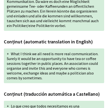
Kommunikation. Da wäre es doch eine Möglichkeit
gemeinsame Tee- oder Kaffeerunden an öffentlichen
Plätzen zu machen. Ein Verein könnte das organisieren
und einladen und alle die kommen sind willkommen,
tauschen sich aus und vielleicht kommt manchmal auch
ein Politiker/eine Politikerin vorbei.
Conținut (automatic translation in English)
+
What I think we all need is more real communication.
Surely it would be an opportunity to have tea or coffee
sessions together in public places. An association could
organise and invite this and everyone who comes is
welcome, exchange ideas and maybe a politician also
comes by sometimes.
Conținut (traducción automática a Castellano)
+
Lo que creo que todos necesitamos es una