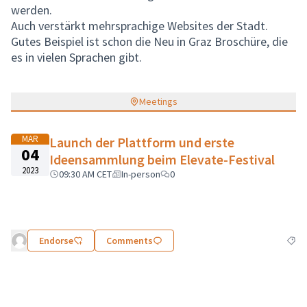
werden.
Auch verstärkt mehrsprachige Websites der Stadt.
Gutes Beispiel ist schon die Neu in Graz Broschüre, die
es in vielen Sprachen gibt.
Meetings
MAR
Launch der Plattform und erste
04
Ideensammlung beim Elevate-Festival
2023
09:30 AM CET
In-person
0
Endorse
Comments
Filte