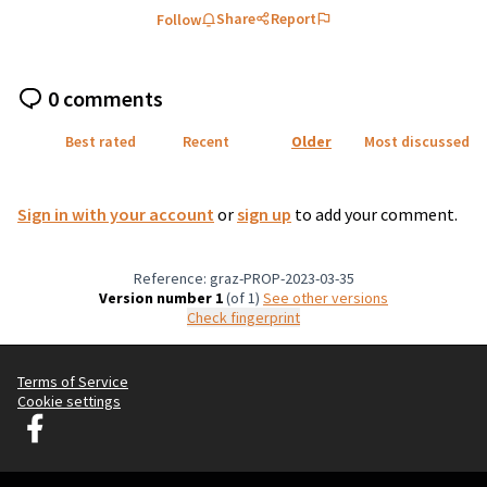
Share
Report
Follow
0 comments
Best rated
Recent
Older
Most discussed
Sign in with your account
or
sign up
to add your comment.
Reference: graz-PROP-2023-03-35
Version number 1
(of 1)
see other versions
Check fingerprint
Terms of Service
Cookie settings
Graz Gemeinsam Gestalten at Facebook
(External link)