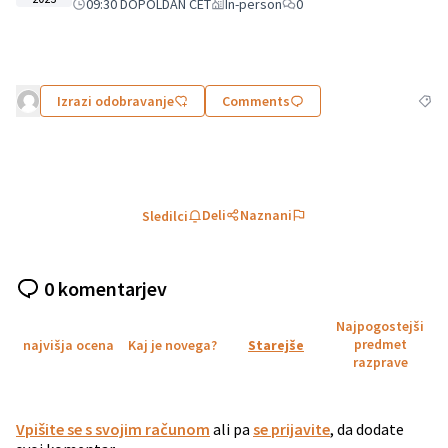
09:30 DOPOLDAN CET
In-person
0
Izrazi odobravanje
Comments
Filtr
Deli
Naznani
Sledilci
0 komentarjev
Najpogostejši
predmet
najvišja ocena
Kaj je novega?
Starejše
razprave
Vpišite se s svojim računom
ali pa
se prijavite
, da dodate