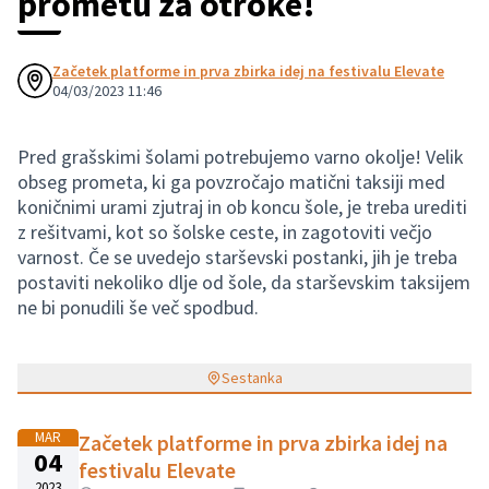
prometu za otroke!
Začetek platforme in prva zbirka idej na festivalu Elevate
04/03/2023 11:46
Pred grašskimi šolami potrebujemo varno okolje! Velik
obseg prometa, ki ga povzročajo matični taksiji med
koničnimi urami zjutraj in ob koncu šole, je treba urediti
z rešitvami, kot so šolske ceste, in zagotoviti večjo
varnost. Če se uvedejo starševski postanki, jih je treba
postaviti nekoliko dlje od šole, da starševskim taksijem
ne bi ponudili še več spodbud.
Sestanka
MAR
Začetek platforme in prva zbirka idej na
04
festivalu Elevate
2023