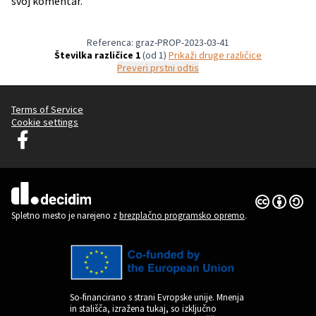
svoj komentar.
Referenca: graz-PROP-2023-03-41
Številka različice 1
(od 1)
Prikaži druge različice
Preveri prstni odtis
Terms of Service
Cookie settings
Graz Gemeinsam Gestalten na Facebooku
(Zunanja povezava)
Dovoljenja 
(Zunanja pov
(Zunanja povezava)
Spletno mesto je narejeno z
brezplačno programsko opremo
.
So-financirano s strani Evropske unije. Mnenja
in stališča, izražena tukaj, so izključno