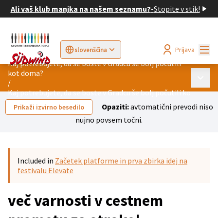
Ali vaš klub manjka na našem seznamu?
-
Stopite v stik!
Mai
Prijava
slovenščina
Sprache wählen
Choose language
Elegir el idioma
Cho
Kaj potrebujete, da se boste v Gradcu še bolj počutili
kot doma?
Main 
/
Kaj potrebujete, da se boste v Gradcu še bolj počutili kot doma?
Opaziti:
avtomatični prevodi niso
Prikaži izvirno besedilo
nujno povsem točni.
Included in
Začetek platforme in prva zbirka idej na
festivalu Elevate
več varnosti v cestnem