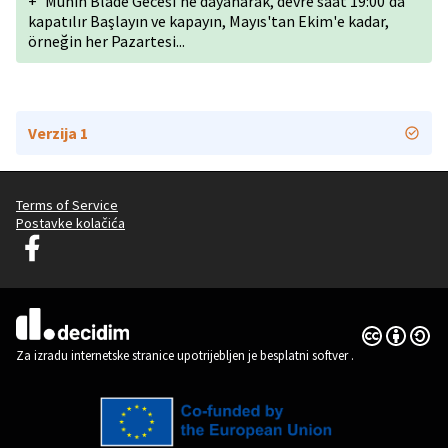
+
Münih Blade Gecesi'ne dayanarak, devre saat 19:00'da
kapatılır Başlayın ve kapayın, Mayıs'tan Ekim'e kadar,
örneğin her Pazartesi...
Verzija 1
Terms of Service
Postavke kolačića
Graz Gemeinsam Gestalten na Facebooku
(Vanjska poveznica)
Licencija C
(Vanjska pov
(Vanjska poveznica)
Za izradu internetske stranice upotrijebljen je besplatni softver
.