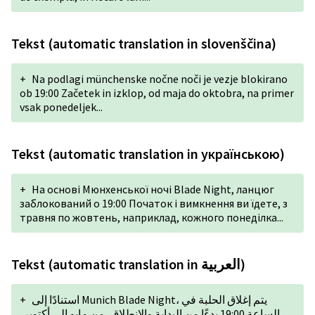
Tekst (automatic translation in slovenščina)
+
Na podlagi münchenske nočne noči je vezje blokirano
ob 19:00 Začetek in izklop, od maja do oktobra, na primer
vsak ponedeljek...
Tekst (automatic translation in українською)
+
На основі Мюнхенської ночі Blade Night, ланцюг
заблокований о 19:00 Початок і вимкнення ви їдете, з
травня по жовтень, наприклад, кожного понеділка...
Tekst (automatic translation in العربية)
+
استنادًا إلى Munich Blade Night، يتم إغلاق الحلبة في
الساعة 19:00 بدءًا من البداية والانطلاق، من مايو إلى أكتوبر،