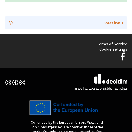
Graz G
(الرابط الخارجي)
Creative Commons License
Co-funded by the Europ
opinions expressed are
author(s) only and do n