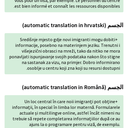
vous pour un visa, par exem
est bien informé et connaît
Središnje mjesto gdje no
informacije, posebno na ma
višejezični obrasci na 
ponavljati ispunjavanje svoji
na sastanak za vizu, na
osoblje u centru koji 
Un loc central în care
informații, în special în li
actuale și multilingve on
trebuie să repete completar
ajuns la o programa