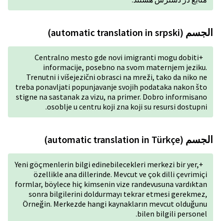
Centralno mesto gde nov
informacije, posebno
Trenutni i višejezični obras
treba ponavljati popunjavanje
stigne na sastanak za vizu, n
osoblje u centru koji 
Yeni göçmenlerin bilgi edinebil
özellikle ana dillerinde. 
formlar, böylece hiç kimsenin
sonra bilgilerini doldurm
Örneğin. Merkezde hangi ka