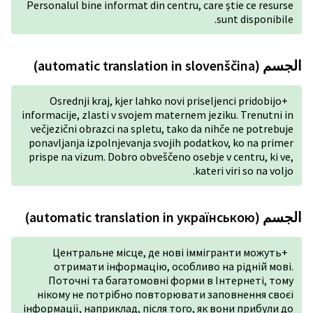
Personalul bine informat din 
Osrednji kraj, kjer lahko 
informacije, zlasti v svojem m
večjezični obrazci na spletu
ponavljanja izpolnjevanja sv
prispe na vizum. Dobro obveš
Центральне місце, де 
отримати інформацію,
Поточні та багатомовні
нікому не потрібно повт
інформації, наприклад, післ