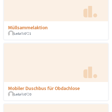
Müllsammelaktion
Leila
0
1
Mobiler Duschbus für Obdachlose
Leila
0
0