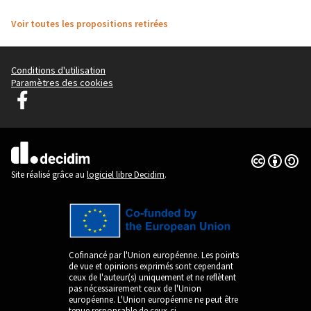
Voir toutes les propositions retirées
Conditions d'utilisation
Paramètres des cookies
Graz Gemeinsam Gestalten sur Facebook
(Lien externe)
Licence Cre
(Lien extern
(Lien externe)
Site réalisé grâce au
logiciel libre Decidim
.
Cofinancé par l'Union européenne. Les points
de vue et opinions exprimés sont cependant
ceux de l'auteur(s) uniquement et ne reflètent
pas nécessairement ceux de l'Union
européenne. L'Union européenne ne peut être
tenue responsable de ceux-ci.