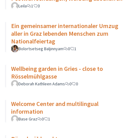
Leila
1
0
Ein gemeinsamer internationaler Umzug
aller in Graz lebenden Menschen zum
Nationalfeiertag
Bolortsetseg Baljinnyam
0
1
Wellbeing garden in Gries - close to
Rösselmühlgasse
Deborah Kathleen Adams
0
0
Welcome Center and multilingual
information
Base Graz
0
1