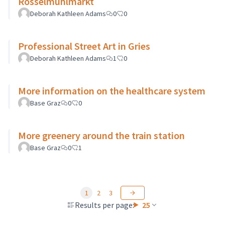
Rösselmühlmarkt
Deborah Kathleen Adams
0
0
Professional Street Art in Gries
Deborah Kathleen Adams
1
0
More information on the healthcare system
Base Graz
0
0
More greenery around the train station
Base Graz
0
1
1
2
3
Results per page:
25