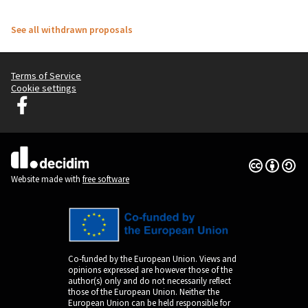
See all withdrawn proposals
Terms of Service
Cookie settings
Graz Gemeinsam Gestalten at Facebook
(External link)
Creative Co
(External lin
(External link)
Website made with
free software
Co-funded by the European Union. Views and
opinions expressed are however those of the
author(s) only and do not necessarily reflect
those of the European Union. Neither the
European Union can be held responsible for