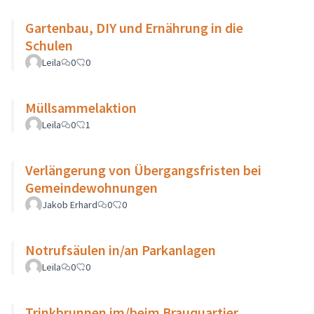
Gartenbau, DIY und Ernährung in die
Schulen
Leila
0
0
Müllsammelaktion
Leila
0
1
Verlängerung von Übergangsfristen bei
Gemeindewohnungen
Jakob Erhard
0
0
Notrufsäulen in/an Parkanlagen
Leila
0
0
Trinkbrunnen im/beim Brauquartier