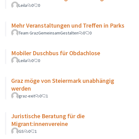
Leila
0
0
Mehr Veranstaltungen und Treffen in Parks
Team GrazGemeinsamGestalten
0
0
Mobiler Duschbus für Obdachlose
Leila
0
0
Graz möge von Steiermark unabhängig
werden
graz-exit
0
1
Juristische Beratung für die
Migrant:innenvereine
GS
0
1