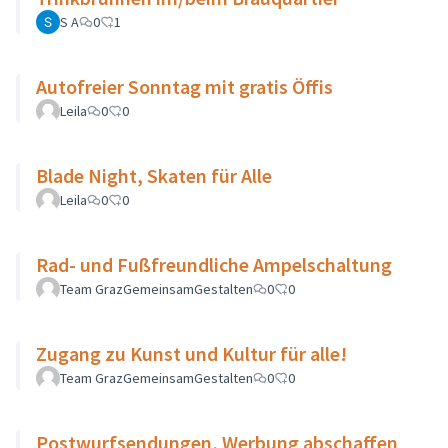
S A
0
1
Autofreier Sonntag mit gratis Öffis
Leila
0
0
Blade Night, Skaten für Alle
Leila
0
0
Rad- und Fußfreundliche Ampelschaltung
Team GrazGemeinsamGestalten
0
0
Zugang zu Kunst und Kultur für alle!
Team GrazGemeinsamGestalten
0
0
Postwurfsendungen, Werbung abschaffen