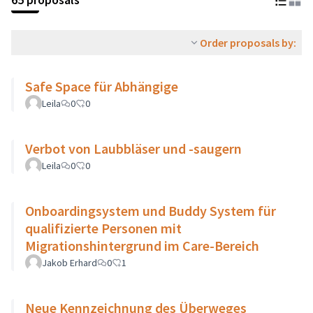
Order proposals by:
Safe Space für Abhängige
Leila
0
0
Verbot von Laubbläser und -saugern
Leila
0
0
Onboardingsystem und Buddy System für
qualifizierte Personen mit
Migrationshintergrund im Care-Bereich
Jakob Erhard
0
1
Neue Kennzeichnung des Überweges