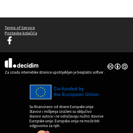
Terms of Service
Postavke kolačića
Graz Gemeinsam Gestalten na Facebooku
(Vanjska poveznica)
Licencija C
(Vanjska pov
(Vanjska poveznica)
Za izradu internetske stranice upotrijebljen je besplatni softver
.
Su-financirano od strane Europske unije.
Stavovi i mišljenja izraženi su isključivo
stavovi autora i ne odražavaju nužno stavove
Europske unije. Europska unija ne može biti
odgovorna za njih.