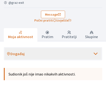
@graz-exit
Message
Počni pratiti
Izvješće
Moja aktivnost
Pratim
Pratitelji
Skupine
Događaj
Sudionik još nije imao nikakvih aktivnosti.