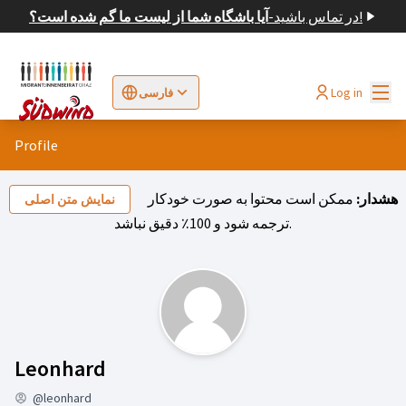
در تماس باشید!
-
آیا باشگاه شما از لیست ما گم شده است؟
اصلی
Log in
فارسی
Sprache wählen
Choose language
Elegir el idioma
Cho
Profile
هشدار:
ممکن است محتوا به صورت خودکار
نمایش متن اصلی
ترجمه شود و 100٪ دقیق نباشد.
فعالیت (Leonhard)
Leonhard
@leonhard