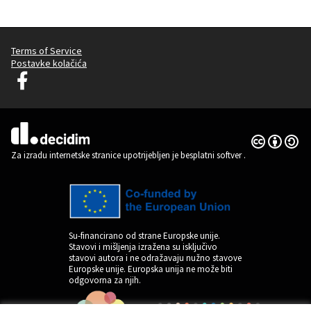
Terms of Service
Postavke kolačića
Graz Gemeinsam Gestalten na Facebooku
(Vanjska poveznica)
Licencija C
(Vanjska pov
(Vanjska poveznica)
Za izradu internetske stranice upotrijebljen je besplatni softver
.
Su-financirano od strane Europske unije.
Stavovi i mišljenja izražena su isključivo
stavovi autora i ne odražavaju nužno stavove
Europske unije. Europska unija ne može biti
odgovorna za njih.