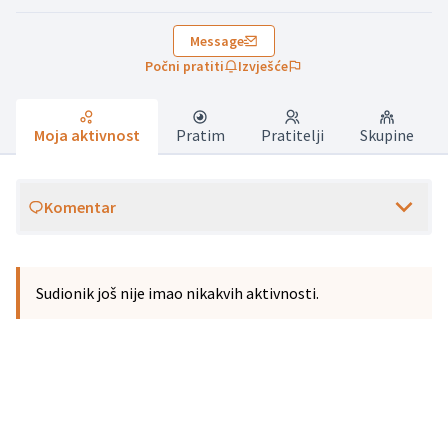
Message
Počni pratiti
Izvješće
Moja aktivnost
Pratim
Pratitelji
Skupine
Komentar
Sudionik još nije imao nikakvih aktivnosti.