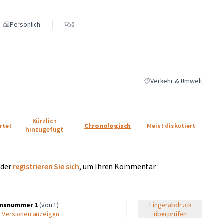
Persönlich
0
Verkehr & Umwelt
Ergebnisse nach Kategorie
Kürzlich
rtet
Chronologisch
Meist diskutiert
hinzugefügt
der
registrieren Sie sich
, um Ihren Kommentar
onsnummer 1
(von 1)
Fingerabdruck
e Versionen anzeigen
überprüfen