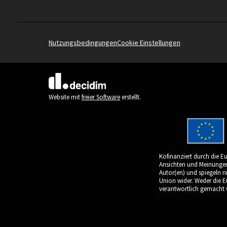
Nutzungsbedingungen
Cookie Einstellungen
(Externer Link)
Website mit
freier Software
erstellt.
Kofinanziert durch die E
Ansichten und Meinungen 
Autor(en) und spiegeln n
Union wider. Weder die 
verantwortlich gemacht 