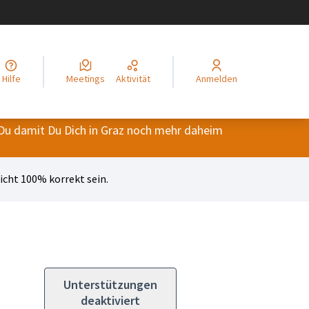
legir el idioma
Choisir la langue
Alege limba
Izberi jezik
Odaberite jezik
Odabe
Hilfe
Meetings
Aktivität
Anmelden
Du damit Du Dich in Graz noch mehr daheim
cht 100% korrekt sein.
Unterstützungen
deaktiviert