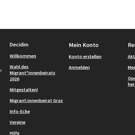
Decidim
Mein Konto
Re
Willkommen
Konto erstellen
Akt
Wahl des
Anmelden
Mee
m
Migrant*innenbeirats
Ope
2026
her
Mitgestalten!
Migrant:innenbeirat Graz
Info-Ecke
Vereine
Hilfe