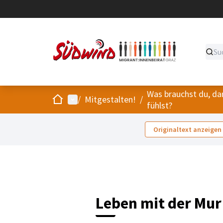
Was brauchst du, da
Start
Hauptmenü
/
Mitgestalten!
/
fühlst?
Originaltext anzeigen
Leben mit der Mur