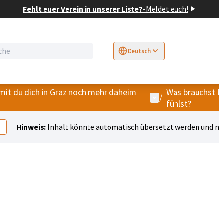
Fehlt euer Verein in unserer Liste?
-
Meldet euch!
Deutsch
Sprache wählen
Choose language
E
mit du dich in Graz noch mehr daheim
Was brauchst 
Benutzer-Menü
/
fühlst?
Hinweis:
Inhalt könnte automatisch übersetzt werden und ni