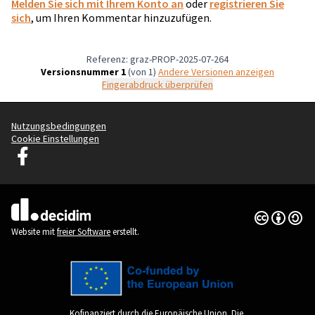
Melden Sie sich mit Ihrem Konto an
oder
registrieren Sie
sich
, um Ihren Kommentar hinzuzufügen.
Referenz: graz-PROP-2025-07-264
Versionsnummer 1
(von 1)
Andere Versionen anzeigen
Fingerabdruck überprüfen
Nutzungsbedingungen
Cookie Einstellungen
Graz Gemeinsam Gestalten auf Facebook
(Externer Link)
Creative Co
(Externer Li
(Externer Link)
Website mit
freier Software
erstellt.
Kofinanziert durch die Europäische Union. Die