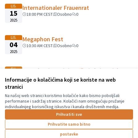
−
LIS.
Internationaler Frauenrat
15
18:00 PM CEST
Osobno
0
2025
LIS.
Megaphon Fest
04
10:30 AM CEST
Osobno
0
2025
SIJ.
Demokratie-Trainings "Wie bringe ich
01
mich aktiv in meiner Stadt ein?" für
Informacije o kolačićima koji se koriste na web
2025
ukrainische und arabische Frauengruppe
stranici
00:00 AM CET
Osobno
0
Na našoj web stranici koristimo kolačiće kako bismo poboljšali
performanse i sadržaj stranice. Kolačići nam omogućuju pružanje
individualnijeg korisničkog iskustva i kanala društvenih medija.
Prihvatiti sve
Kako mogu sudjelovati u
Prihvatite samo bitno
procesu?
postavke