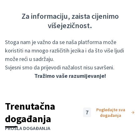
Za informaciju, zaista cijenimo
višejezičnost.
Stoga nam je važno da se naša platforma može
koristiti na mnogo različitih jezika i da što više ljudi
može reći u sadržaju.
Svjesni smo da prijevodi nažalost nisu savršeni.
Tražimo vaše razumijevanje!
Trenutačna
Pogledajte sva
7
događanja
događanja
Preskoči kartu
Leaflet
|
©
HERE maps
Sljedeći je element karta koja prikazuje stavke na ovoj stranici
PROŠLA DOGAĐANJA
+