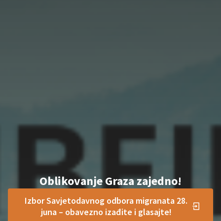
Oblikovanje Graza zajedno!
Izbor Savjetodavnog odbora migranata 28.
juna – obavezno izađite i glasajte!