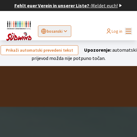
Fehlt euer Verein in unserer Liste?
-
Meldet euch!
Glav
Log in
bosanski
Sprache wählen
Choose language
Elegir el idioma
Cho
Upozorenje:
automatski
Prikaži automatski prevedeni tekst
prijevod možda nije potpuno točan.