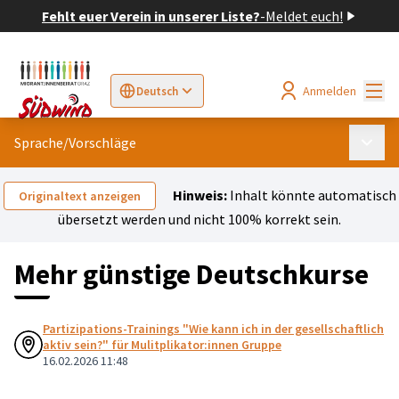
Fehlt euer Verein in unserer Liste?
-
Meldet euch!
Hau
Anmelden
Deutsch
Sprache wählen
Choose language
Elegir el idioma
Cho
Sprache
/
Vorschläge
Haupt
Hinweis:
Inhalt könnte automatisch
Originaltext anzeigen
übersetzt werden und nicht 100% korrekt sein.
Mehr günstige Deutschkurse
Partizipations-Trainings "Wie kann ich in der gesellschaftlich
aktiv sein?" für Mulitplikator:innen Gruppe
16.02.2026 11:48