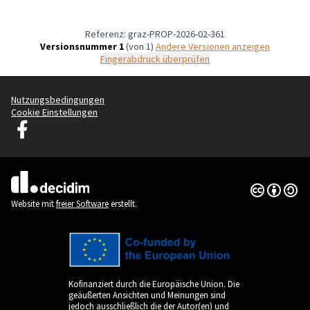
Referenz: graz-PROP-2026-02-361
Versionsnummer 1
(von 1)
Andere Versionen anzeigen
Fingerabdruck überprüfen
Nutzungsbedingungen
Cookie Einstellungen
Graz Gemeinsam Gestalten auf Facebook
(Externer Link)
Creative Co
(Externer Li
(Externer Link)
Website mit
freier Software
erstellt.
Kofinanziert durch die Europäische Union. Die
geäußerten Ansichten und Meinungen sind
jedoch ausschließlich die der Autor(en) und