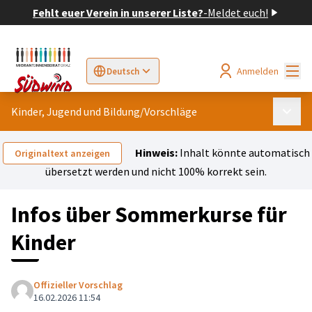
Fehlt euer Verein in unserer Liste?
-
Meldet euch!
Hau
Anmelden
Deutsch
Sprache wählen
Choose language
Elegir el idioma
Cho
Kinder, Jugend und Bildung
/
Vorschläge
Haupt
Hinweis:
Inhalt könnte automatisch
Originaltext anzeigen
übersetzt werden und nicht 100% korrekt sein.
Infos über Sommerkurse für
Kinder
Offizieller Vorschlag
16.02.2026 11:54