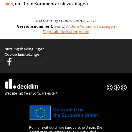
sich
, um Ihren Kommentar hinzuzufügen.
Referenz: graz-PROP-2026-02-363
Versionsnummer 1
(von 1)
Andere Versionen anzeigen
Fingerabdruck überprüfen
Nutzungsbedingungen
Cookie Einstellungen
Graz Gemeinsam Gestalten auf Facebook
(Externer Link)
Creative Co
(Externer Li
(Externer Link)
Website mit
freier Software
erstellt.
Kofinanziert durch die Europäische Union. Die