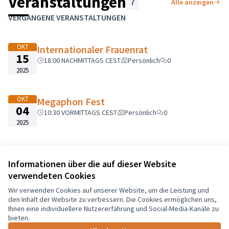
Veranstaltungen
7
Alle anzeigen
Karte überspringen
Leaflet
|
©
HERE maps
Das folgende Element ist eine Karte, die die Elemente auf dies
VERGANGENE VERANSTALTUNGEN
+
−
OKT
Internationaler Frauenrat
15
18:00 NACHMITTAGS CEST
Persönlich
0
2025
OKT
Megaphon Fest
04
10:30 VORMITTAGS CEST
Persönlich
0
2025
JAN
Demokratie-Trainings "Wie bringe ich
01
Informationen über die auf dieser Website
mich aktiv in meiner Stadt ein?" für
verwendeten Cookies
2025
ukrainische und arabische Frauengruppe
00:00 VORMITTAGS CET
Persönlich
0
Wir verwenden Cookies auf unserer Website, um die Leistung und
den Inhalt der Website zu verbessern. Die Cookies ermöglichen uns,
Ihnen eine individuellere Nutzererfahrung und Social-Media-Kanäle zu
bieten.