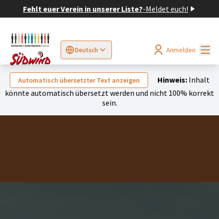
Fehlt euer Verein in unserer Liste?
-
Meldet euch!
Hau
Anmelden
Deutsch
Sprache wählen
Choose language
Elegir el idioma
Cho
Hinweis:
Inhalt
Automatisch übersetzter Text anzeigen
könnte automatisch übersetzt werden und nicht 100% korrekt
sein.