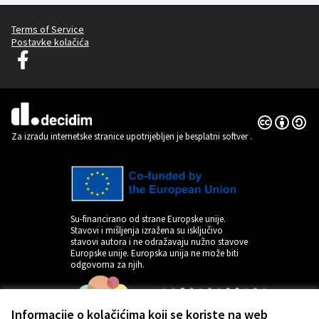
Terms of Service
Postavke kolačića
Graz Gemeinsam Gestalten na Facebooku
(Vanjska poveznica)
Licencija C
(Vanjska pov
(Vanjska poveznica)
Za izradu internetske stranice upotrijebljen je besplatni softver
.
Su-financirano od strane Europske unije.
Stavovi i mišljenja izražena su isključivo
stavovi autora i ne odražavaju nužno stavove
Europske unije. Europska unija ne može biti
odgovorna za njih.
Informacije o kolačićima koji se koriste na web