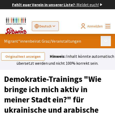
Fehlt euer Verein in unserer Liste?
-
Meldet euch!
Hau
Anmelden
Deutsch
Sprache wählen
Choose language
Elegir el idioma
Cho
Migrant*innenbeirat Graz
/
Veranstaltungen
Haupt
Hinweis:
Inhalt könnte automatisch
Originaltext anzeigen
übersetzt werden und nicht 100% korrekt sein.
Demokratie-Trainings "Wie
bringe ich mich aktiv in
meiner Stadt ein?" für
ukrainische und arabische