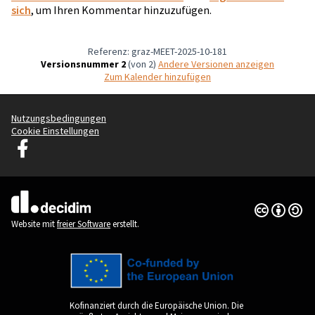
sich
, um Ihren Kommentar hinzuzufügen.
Referenz: graz-MEET-2025-10-181
Versionsnummer 2
(von 2)
Andere Versionen anzeigen
Zum Kalender hinzufügen
Nutzungsbedingungen
Cookie Einstellungen
Graz Gemeinsam Gestalten auf Facebook
(Externer Link)
Creative Co
(Externer Li
(Externer Link)
Website mit
freier Software
erstellt.
Kofinanziert durch die Europäische Union. Die