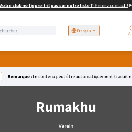
Votre club ne figure-t-il pas sur notre liste ?
-
Prenez contact !
Français
Sprache wählen
Choose language
E
A
r
Remarque :
Le contenu peut être automatiquement traduit et
Rumakhu
Verein