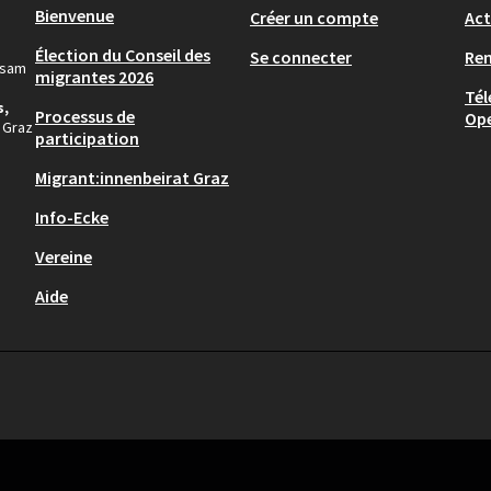
Bienvenue
Créer un compte
Act
Élection du Conseil des
Se connecter
Re
nsam
migrantes 2026
Tél
s,
Processus de
Op
 Graz
participation
Migrant:innenbeirat Graz
Info-Ecke
Vereine
Aide