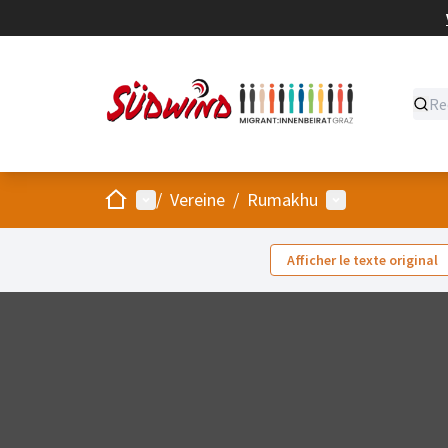
Accueil
Menu principal
Menu utilisateu
/
Vereine
/
Rumakhu
Afficher le texte original