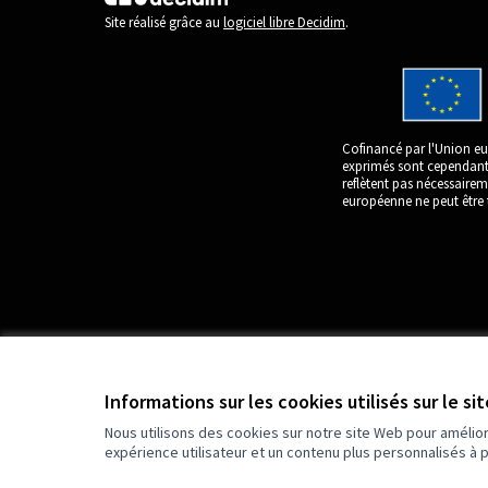
(Lien externe)
Site réalisé grâce au
logiciel libre Decidim
.
Cofinancé par l'Union eu
exprimés sont cependant 
reflètent pas nécessaire
européenne ne peut être 
Informations sur les cookies utilisés sur le si
Nous utilisons des cookies sur notre site Web pour amélio
expérience utilisateur et un contenu plus personnalisés à 