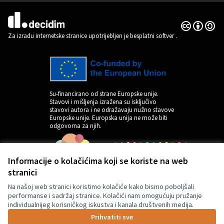
Licencija C
(Vanjska pov
(Vanjska poveznica)
Za izradu internetske stranice upotrijebljen je besplatni softver
.
Su-financirano od strane Europske unije.
Stavovi i mišljenja izražena su isključivo
stavovi autora i ne odražavaju nužno stavove
Europske unije. Europska unija ne može biti
odgovorna za njih.
Informacije o kolačićima koji se koriste na web
stranici
Na našoj web stranici koristimo kolačiće kako bismo poboljšali
performanse i sadržaj stranice. Kolačići nam omogućuju pružanje
individualnijeg korisničkog iskustva i kanala društvenih medija.
by
Prihvatiti sve