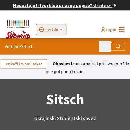
Nedostaje li tvoj klub s našeg popisa?
-
Javite se!
Glav
Log in
hrvatski
Sprache wählen
Choose language
Elegir el idioma
Cho
Vereine
/
Sitsch
Glavni izborni
Počni 
Obavijest:
automatski prijevod možda
Prikaži izvorni tekst
nije potpuno točan.
Sitsch
Ukrajinski Studentski savez