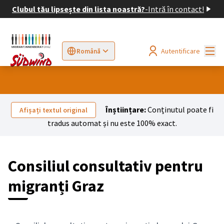
Clubul tău lipsește din lista noastră?
-
Intră în contact!
Meni
Autentificare
Română
Sprache wählen
Choose language
Elegir el idioma
Cho
Înștiințare:
Conținutul poate fi
Afișați textul original
tradus automat și nu este 100% exact.
Consiliul consultativ pentru
migranți Graz