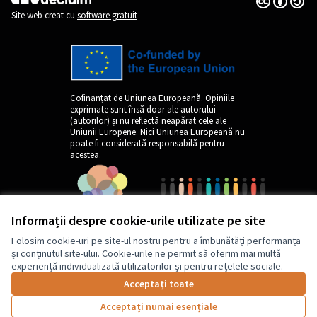
(Link extern)
Site web creat cu
software gratuit
Cofinanțat de Uniunea Europeană. Opiniile
exprimate sunt însă doar ale autorului
(autorilor) și nu reflectă neapărat cele ale
Uniunii Europene. Nici Uniunea Europeană nu
poate fi considerată responsabilă pentru
acestea.
Informații despre cookie-urile utilizate pe site
Folosim cookie-uri pe site-ul nostru pentru a îmbunătăți performanța
și conținutul site-ului. Cookie-urile ne permit să oferim mai multă
experiență individualizată utilizatorilor și pentru rețelele sociale.
by
Acceptați toate
Acceptați numai esențiale