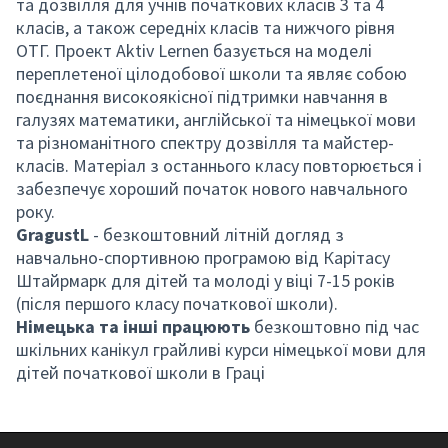
та дозвілля для учнів початкових класів 3 та 4
класів, а також середніх класів та нижчого рівня
ОТГ. Проект Aktiv Lernen базується на моделі
переплетеної цілодобової школи та являє собою
поєднання високоякісної підтримки навчання в
галузях математики, англійської та німецької мови
та різноманітного спектру дозвілля та майстер-
класів. Матеріал з останнього класу повторюється і
забезпечує хороший початок нового навчального
року.
GragustL
- безкоштовний літній догляд з
навчально-спортивною програмою від Карітасу
Штайрмарк для дітей та молоді у віці 7-15 років
(після першого класу початкової школи).
Німецька та інші працюють
безкоштовно під час
шкільних канікул грайливі курси німецької мови для
дітей початкової школи в Граці