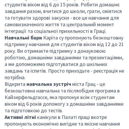
студентів віком від 6 до 15 років. Робити домашнє
завдання разом, вчитися до школи, грати, сміятися
та готувати здорові закуски - все це навчання для
самовизначеного життя та центральний момент
інтеграції та соціальної прихильності в Граці.
Навчальні бари
Каріта
су пропонують безкоштовну
підтримку навчання для студентів віком від 12 до 21
року. Ви отримаєте підтримку з донауковою
роботою, домашніми завданнями та презентаціями,
а ми допоможемо підготуватися до шкільних
завдань та іспитів. Просто приходьте - реєстрація не
потрібна.
Відкрита
навчальна зустріч
міста Грац - це
безкоштовна навчальна та післяобідня програма в
Кайзерфельдгассе, яка пропонує всім студентам
віком від 6 років допомогу з домашніми завданнями
та підготовкою до тестів.
Активні літні
канікули в Палаті праці вкотре
пропонують економічно вигідне та якісне навчання