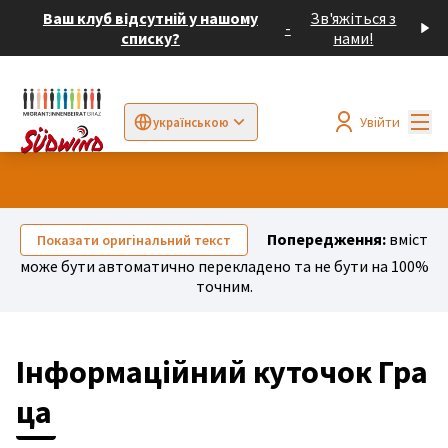
Ваш клуб відсутній у нашому
Зв'яжіться з
-
списку?
нами!
Гол
Увійти
українською
Sprache wählen
Choose language
Elegir el idioma
Cho
Попередження:
вміст
Показати оригінальний текст
може бути автоматично перекладено та не бути на 100%
точним.
Інформаційний куточок Гра
ца