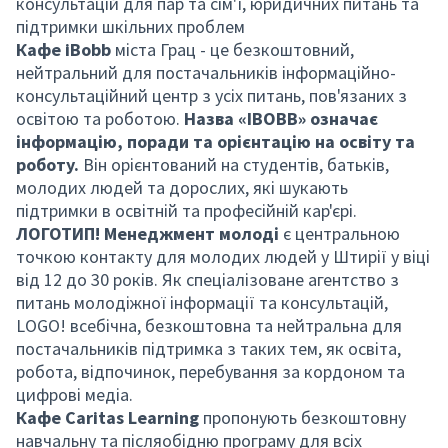
консультацій для пар та сім'ї, юридичних питань та
підтримки шкільних проблем
Кафе iBobb
міста Грац - це безкоштовний,
нейтральний для постачальників інформаційно-
консультаційний центр з усіх питань, пов'язаних з
освітою та роботою.
Назва «IBOBB» означає
інформацію, поради та орієнтацію на освіту та
роботу.
Він орієнтований на студентів, батьків,
молодих людей та дорослих, які шукають
підтримки в освітній та професійній кар'єрі.
ЛОГОТИП! Менеджмент молоді
є центральною
точкою контакту для молодих людей у Штирії у віці
від 12 до 30 років. Як спеціалізоване агентство з
питань молодіжної інформації та консультацій,
LOGO! всебічна, безкоштовна та нейтральна для
постачальників підтримка з таких тем, як освіта,
робота, відпочинок, перебування за кордоном та
цифрові медіа.
Кафе Caritas Learning
пропонують безкоштовну
навчальну та післяобідню програму для всіх