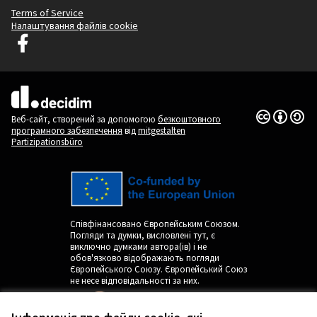
Terms of Service
Налаштування файлів cookie
Graz Gemeinsam Gestalten у Facebook
(Зовнішнє посилання)
(Зовнішнє посилання)
Ліцензія Cr
(Зовнішнє п
Веб-сайт, створений за допомогою
безкоштовного
програмного забезпечення
від
mitgestalten
Partizipationsbüro
Співфінансовано Європейським Союзом.
Погляди та думки, висловлені тут, є
виключно думками автора(ів) і не
обов'язково відображають погляди
Європейського Союзу. Європейський Союз
не несе відповідальності за них.