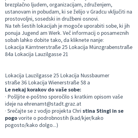
brezplačno ljudem, organizacijam, združenjem,
ustanovam in pobudam, ki se želijo v Gradcu vključiti na
prostovoljni, sosedski in družbeni osnovi.
Na teh šestih lokacijah je mogoče uporabiti sobe, ki jih
ponuja Jugend am Werk. Več informacij o posameznih
sobah lahko dobite tako, da kliknete nanje:
Lokacija Kärntnerstraße 25 Lokacija Münzgrabenstraße
84a Lokacija Lauzilgasse 21
Lokacija Lauzilgasse 25 Lokacija Nussbaumer
straße 36 Lokacija Wienerstraße 58
a
Le nekaj korakov do vaše sobe:
· Pošljite e-poštno sporočilo s kratkim opisom vaše
ideje na
ehrenamt@stadt.graz.at
· Srečajte se z vodjo projekta Chri
stina Stingl in se
pogo
vorite o podrobnostih (kad/kjer/kako
pogosto/kako dolgo...)