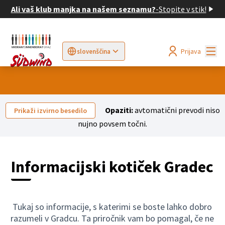
Ali vaš klub manjka na našem seznamu?
-
Stopite v stik!
Mai
Prijava
slovenščina
Sprache wählen
Choose language
Elegir el idioma
Cho
Opaziti:
avtomatični prevodi niso
Prikaži izvirno besedilo
nujno povsem točni.
Informacijski kotiček Gradec
Tukaj so informacije, s katerimi se boste lahko dobro
razumeli v Gradcu. Ta priročnik vam bo pomagal, če ne