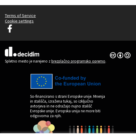
Terms of Service
Cookie settings
Graz Gemeinsam Gestalten na Facebooku
(Zunanja povezava)
Dovoljenja 
(Zunanja pov
(Zunanja povezava)
Spletno mesto je narejeno z
brezplačno programsko opremo
.
So-financirano s strani Evropske unije. Mnenja
in stališča, izražena tukaj, so izključno
avtorjeva in ne odražajo nujno stališč
Evropske unije. Evropska unija ne more biti
odgovorna za njih.