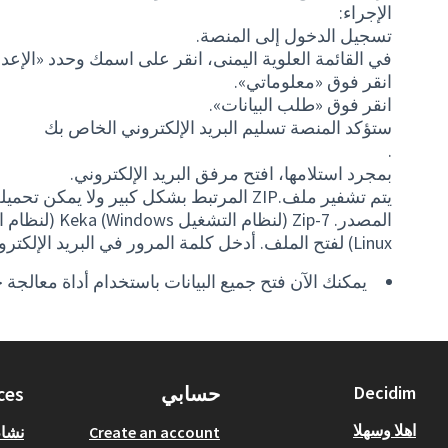
الإجراء:
تسجيل الدخول إلى المنصة.
في القائمة العلوية اليمنى، انقر على اسمك وحدد «الإعد
انقر فوق «معلوماتي».
انقر فوق «طلب البيانات».
ستؤكد المنصة تسليم البريد الإلكتروني الخاص بك
.
بمجرد استلامها، افتح مرفق البريد الإلكتروني.
يتم تشفير ملف.ZIP المرتبط بشكل كبير ولا يمك
Linux) لفتح الملف. أدخل كلمة المرور في البريد الإلكتروني لفتح الملف.
يمكنك الآن فتح جميع البيانات باستخدام أداة معالجة جداول 
Decidim
حسابي
ces
اهلا وسهلا
Create an account
نشا