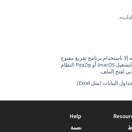
ادات».
ن تحميله إلا باستخدام برنامج تفريغ مفتوح
المصدر. 7-Zip (لنظام التشغيل Windows) Keka (لنظام التشغيل macOS) أو PeaZip (لنظام
البيانات (مثل Excel).
Help
Resour
ط
بصمة