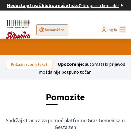
Nedostaje li vaš klub sa naše liste?
-
Stupite u kontakt!
Glav
Log in
bosanski
Sprache wählen
Choose language
Elegir el idioma
Cho
Upozorenje:
automatski prijevod
Prikaži izvorni tekst
možda nije potpuno točan.
Pomozite
Sadržaj stranica za pomoć platforme Graz Gemeinsam
Gestalten