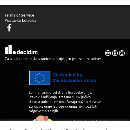
Terms of Service
Postavke kolačića
Graz Gemeinsam Gestalten na Facebooku
(Vanjska poveznica)
Licencija C
(Vanjska pov
(Vanjska poveznica)
Za izradu internetske stranice upotrijebljen je besplatni softver
.
Su-financirano od strane Europske unije.
Stavovi i mišljenja izražena su isključivo
stavovi autora i ne odražavaju nužno stavove
Europske unije. Europska unija ne može biti
odgovorna za njih.