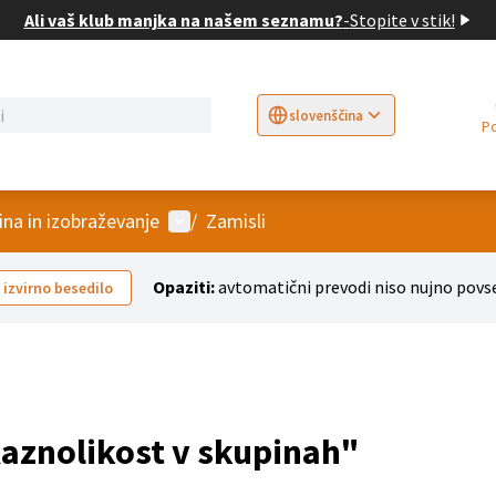
Ali vaš klub manjka na našem seznamu?
-
Stopite v stik!
slovenščina
Sprache wählen
Choose language
E
User menu
ina in izobraževanje
/
Zamisli
Opaziti:
avtomatični prevodi niso nujno povs
 izvirno besedilo
aznolikost v skupinah"