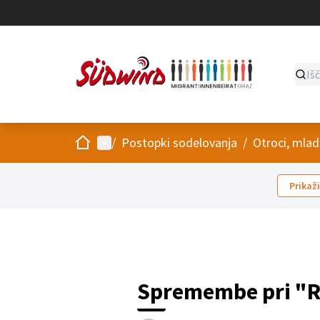
Domov
Main menu
/
Postopki sodelovanja
/
Otroci, mlad
Prikaži
Spremembe pri "R