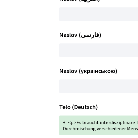
Naslov (فارسی)
Naslov (українською)
Telo (Deutsch)
+
<p>Es braucht interdisziplinäre 
Durchmischung verschiedener Men