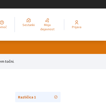
Sestanki
Moja
legir el idioma
Choisir la langue
Alege limba
Izberi jezik
Odaberite jezik
Odabe
Pomoč
Prijava
dejavnost
em točni.
Različica 1