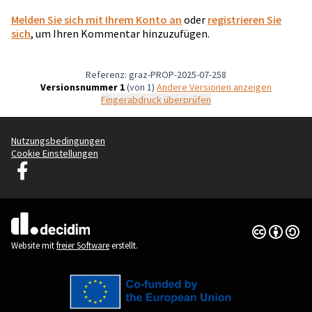
Melden Sie sich mit Ihrem Konto an
oder
registrieren Sie
sich
, um Ihren Kommentar hinzuzufügen.
Referenz: graz-PROP-2025-07-258
Versionsnummer 1
(von 1)
Andere Versionen anzeigen
Fingerabdruck überprüfen
Nutzungsbedingungen
Cookie Einstellungen
Graz Gemeinsam Gestalten auf Facebook
(Externer Link)
Creative Co
(Externer Li
(Externer Link)
Website mit
freier Software
erstellt.