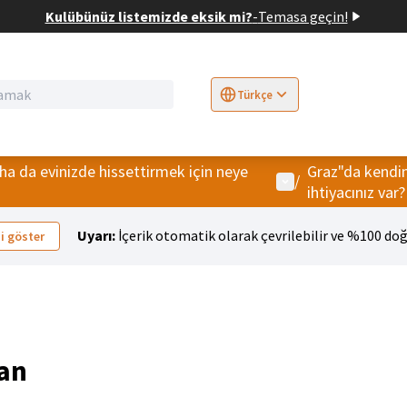
Kulübünüz listemizde eksik mi?
-
Temasa geçin!
Türkçe
Sprache wählen
Choose language
E
ha da evinizde hissettirmek için neye
Graz"da kendin
Kullanıcı menüsü
/
ihtiyacınız var?
Uyarı:
İçerik otomatik olarak çevrilebilir ve %100 doğ
i göster
lan