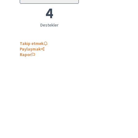
4
destekler
Takip etmek
Paylaşmak
Rapor
 için sonuçları filtrele: