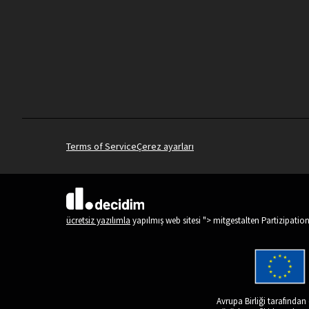
Terms of Service
Çerez ayarları
(Dış bağlantı)
ücretsiz yazılımla
yapılmış web sitesi "> mitgestalten Partizipatio
Avrupa Birliği tarafından 