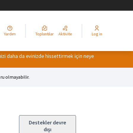
legir el idioma
Choisir la langue
Alege limba
Izberi jezik
Odaberite jezik
Odabe
Yardım
Toplantılar
Aktivite
Log in
izi daha da evinizde hissettirmek için neye
ru olmayabilir.
Destekler devre
dışı