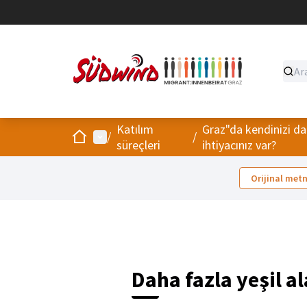
Katılım
Graz"da kendinizi da
Ev
Ana menü
/
/
süreçleri
ihtiyacınız var?
Orijinal metn
Daha fazla yeşil a