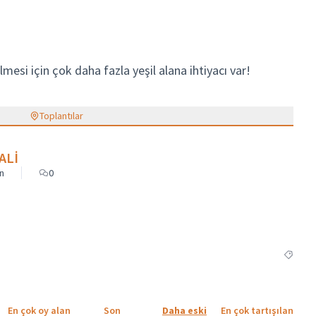
mesi için çok daha fazla yeşil alana ihtiyacı var!
Toplantılar
ALİ
n
0
Kategori
En çok oy alan
Son
Daha eski
En çok tartışılan