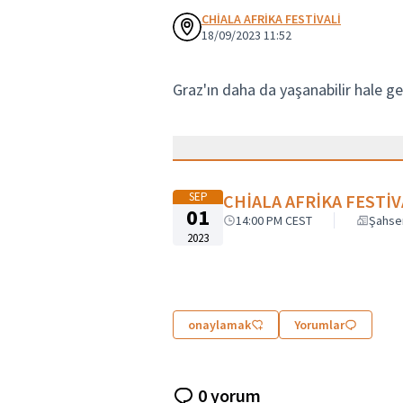
CHİALA AFRİKA FESTİVALİ
18/09/2023 11:52
Graz'ın daha da yaşanabilir hale gel
SEP
CHİALA AFRİKA FESTİV
01
14:00 PM CEST
Şahse
2023
onaylamak
Yorumlar
0 yorum