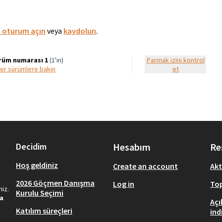
a oturum açın
veya
kaydolun
.
rüm numarası 1
(1'ın)
parmak izini kontrol
iğer sürümlere bakın
et
Decidim
Hesabım
Re
Hoş geldiniz
Create an account
Akt
2026 Göçmen Danışma
Log in
Top
iz.
Kurulu Seçimi
da
Açı
Katılım süreçleri
ind