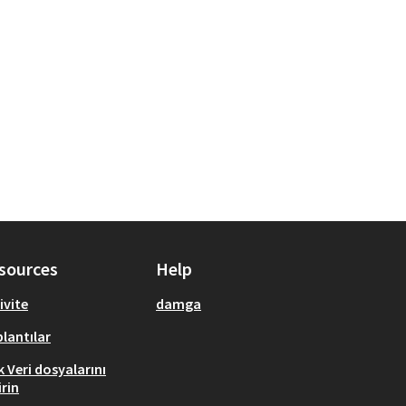
sources
Help
ivite
damga
lantılar
k Veri dosyalarını
irin